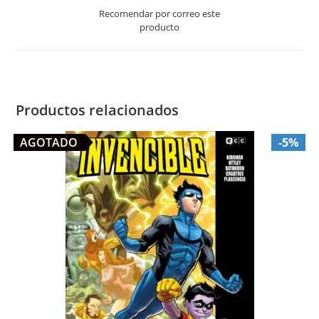
a
Recomendar por correo este
new
producto
window
Productos relacionados
AGOTADO
-5%