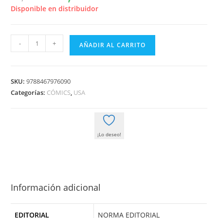
original
actual
era:
es:
Disponible en distribuidor
39,50 €.
37,53 €.
ABE
-
+
AÑADIR AL CARRITO
SAPIEN
INTEGRAL
2
SKU:
9788467976090
cantidad
Categorías:
CÓMICS
,
USA
¡Lo deseo!
Información adicional
EDITORIAL
NORMA EDITORIAL