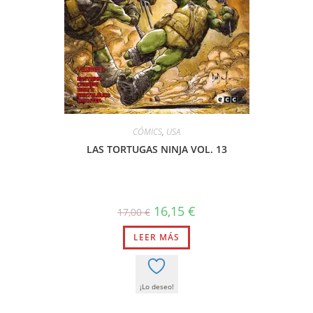
CÓMICS
,
USA
LAS TORTUGAS NINJA VOL. 13
El
El
16,15
€
17,00
€
precio
precio
original
actual
LEER MÁS
era:
es:
17,00 €.
16,15 €.
¡Lo deseo!