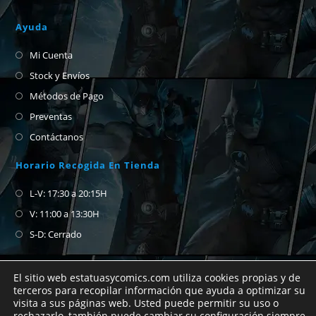
Ayuda
Mi Cuenta
Stock y Envíos
Métodos de Pago
Preventas
Contáctanos
Horario Recogida En Tienda
L-V: 17:30 a 20:15H
V: 11:00 a 13:30H
S-D: Cerrado
El sitio web estatuasycomics.com utiliza cookies propias y de
terceros para recopilar información que ayuda a optimizar su
visita a sus páginas web. Usted puede permitir su uso o
Si no encuentras el cómic que buscas no
rechazarlo, también puede cambiar su configuración siempre