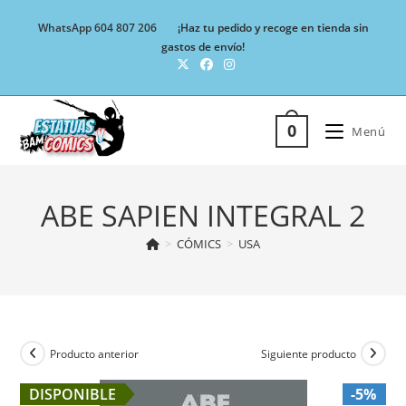
Ir
WhatsApp 604 807 206
¡Haz tu pedido y recoge en tienda sin
al
gastos de envío!
contenido
0
Menú
ABE SAPIEN INTEGRAL 2
>
CÓMICS
>
USA
Producto anterior
Siguiente producto
DISPONIBLE
-5%