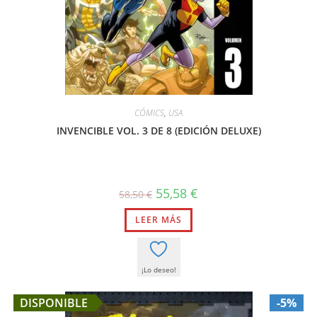
CÓMICS
,
USA
INVENCIBLE VOL. 3 DE 8 (EDICIÓN DELUXE)
El
El
55,58
€
58,50
€
precio
precio
original
actual
LEER MÁS
era:
es:
58,50 €.
55,58 €.
¡Lo deseo!
DISPONIBLE
-5%