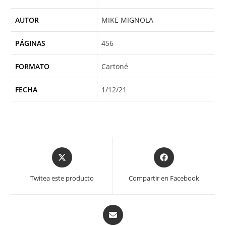
AUTOR
MIKE MIGNOLA
PÁGINAS
456
FORMATO
Cartoné
FECHA
1/12/21
Opens
Opens
in
in
a
a
Twitea este producto
Compartir en Facebook
new
new
window
window
Opens
in