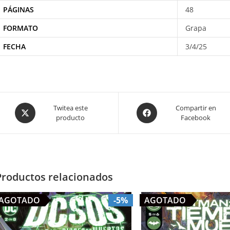
PÁGINAS
48
FORMATO
Grapa
FECHA
3/4/25
Opens
Opens
Twitea este
Compartir en
producto
Facebook
in
in
a
a
new
new
window
window
Productos relacionados
AGOTADO
-5%
AGOTADO