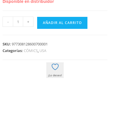
era:
es:
Disponible en distribuidor
2,50 €.
2,38 €.
ABSOLUTE
-
+
AÑADIR AL CARRITO
BATMAN
01
(1)
SKU:
977308128600700001
cantidad
Categorías:
CÓMICS
,
USA
¡Lo deseo!