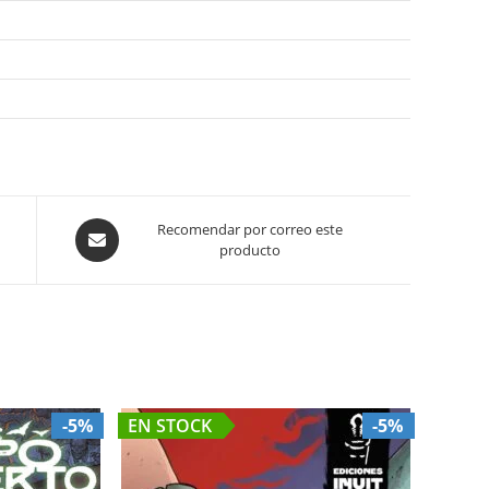
Opens
Recomendar por correo este
producto
in
a
new
window
-5%
EN STOCK
-5%