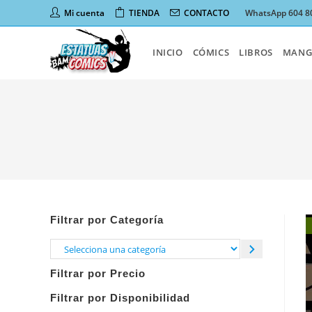
Ir
Mi cuenta
TIENDA
CONTACTO
WhatsApp 604 8
al
contenido
INICIO
CÓMICS
LIBROS
MANG
Filtrar por Categoría
Selecciona
una
Filtrar por Precio
categoría
Filtrar por Disponibilidad