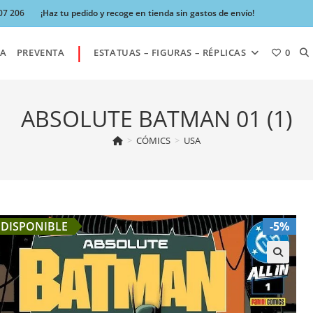
07 206
¡Haz tu pedido y recoge en tienda sin gastos de envío!
|
AL
A
PREVENTA
ESTATUAS – FIGURAS – RÉPLICAS
0
BÚ
ABSOLUTE BATMAN 01 (1)
>
CÓMICS
>
USA
DE
LA
DISPONIBLE
-5%
W
🔍