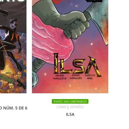
ENVÍO 24H LABORABLES
CÓMICS
,
ESPAÑOL
 NÚM. 5 DE 6
ILSA