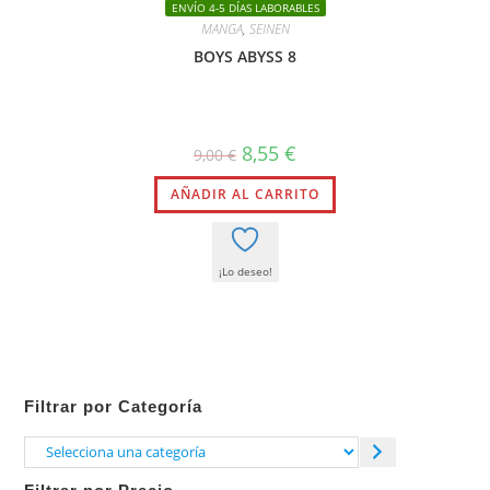
ENVÍO 4-5 DÍAS LABORABLES
MANGA
,
SEINEN
BOYS ABYSS 8
El
El
8,55
€
9,00
€
precio
precio
original
actual
AÑADIR AL CARRITO
era:
es:
9,00 €.
8,55 €.
¡Lo deseo!
Filtrar por Categoría
Selecciona
una