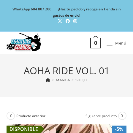
Ir
WhatsApp 604 807 206
¡Haz tu pedido y recoge en tienda sin
al
gastos de envío!
contenido
0
Menú
AOHA RIDE VOL. 01
>
MANGA
>
SHOJO
Producto anterior
Siguiente producto
DISPONIBLE
-5%