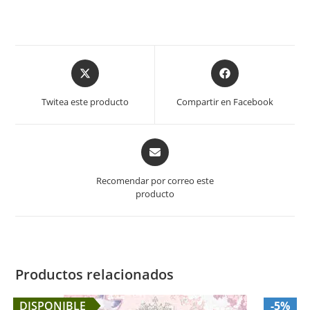
Opens
Opens
in
in
a
a
Twitea este producto
Compartir en Facebook
new
new
window
window
Opens
in
a
Recomendar por correo este
new
producto
window
Productos relacionados
DISPONIBLE
-5%