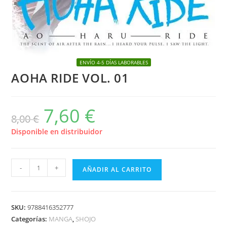
ENVÍO 4-5 DÍAS LABORABLES
AOHA RIDE VOL. 01
7,60
€
El
El
8,00
€
precio
precio
original
actual
era:
es:
Disponible en distribuidor
8,00 €.
7,60 €.
AOHA
-
+
AÑADIR AL CARRITO
RIDE
VOL.
01
SKU:
9788416352777
cantidad
Categorías:
MANGA
,
SHOJO