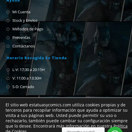
Ayuda
Mi Cuenta
Stock y Envíos
Métodos de Pago
Preventas
Contáctanos
Horario Recogida En Tienda
L-V: 17:30 a 20:15H
V: 11:00 a 13:30H
S-D: Cerrado
El sitio web estatuasycomics.com utiliza cookies propias y de
terceros para recopilar información que ayuda a optimizar su
visita a sus páginas web. Usted puede permitir su uso o
Si no encuentras el cómic que buscas no
rechazarlo, también puede cambiar su configuración siempre
que lo desee. Encontrará más información en nuestra
Política
dudes en abrirnos un chat de whatsapp para
de Cookies.
Copyright Estatuas y Cómics 2026