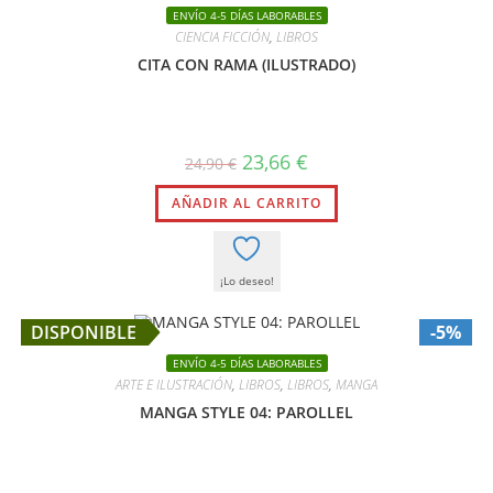
ENVÍO 4-5 DÍAS LABORABLES
CIENCIA FICCIÓN
,
LIBROS
CITA CON RAMA (ILUSTRADO)
El
El
23,66
€
24,90
€
precio
precio
original
actual
AÑADIR AL CARRITO
era:
es:
24,90 €.
23,66 €.
¡Lo deseo!
DISPONIBLE
-5%
ENVÍO 4-5 DÍAS LABORABLES
ARTE E ILUSTRACIÓN
,
LIBROS
,
LIBROS
,
MANGA
MANGA STYLE 04: PAROLLEL