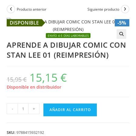
Producto anterior
Siguiente producto
DISPONIBLE
-5%
ENVÍO 4-5 DÍAS LABORABLES
APRENDE A DIBUJAR COMIC CON
🔍
STAN LEE 01 (REIMPRESIÓN)
15,15
€
El
El
15,95
€
precio
precio
original
actual
era:
es:
Disponible en distribuidor
15,95 €.
15,15 €.
APRENDE
-
+
AÑADIR AL CARRITO
A
DIBUJAR
COMIC
SKU:
9788415932192