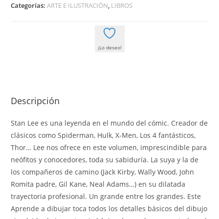
CON
Categorías:
ARTE E ILUSTRACIÓN
,
LIBROS
STAN
LEE
01
¡Lo deseo!
(REIMPRESIÓN)
cantidad
Descripción
Stan Lee es una leyenda en el mundo del cómic. Creador de
clásicos como Spiderman, Hulk, X-Men, Los 4 fantásticos,
Thor… Lee nos ofrece en este volumen, imprescindible para
neófitos y conocedores, toda su sabiduría. La suya y la de
los compañeros de camino (Jack Kirby, Wally Wood, John
Romita padre, Gil Kane, Neal Adams…) en su dilatada
trayectoria profesional. Un grande entre los grandes. Este
Aprende a dibujar toca todos los detalles básicos del dibujo