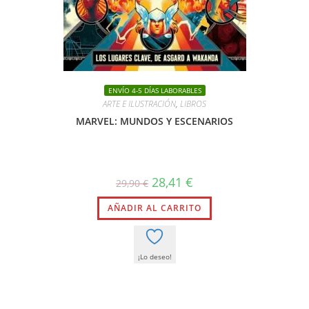
ENVÍO 4-5 DÍAS LABORABLES
ARTE E ILUSTRACIÓN
,
LIBROS
MARVEL: MUNDOS Y ESCENARIOS
El
El
28,41
€
29,90
€
precio
precio
original
actual
AÑADIR AL CARRITO
era:
es:
29,90 €.
28,41 €.
¡Lo deseo!