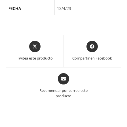
FECHA
13/4/23
Opens
Opens
in
in
a
a
Twitea este producto
Compartir en Facebook
new
new
window
window
Opens
in
a
Recomendar por correo este
new
producto
window