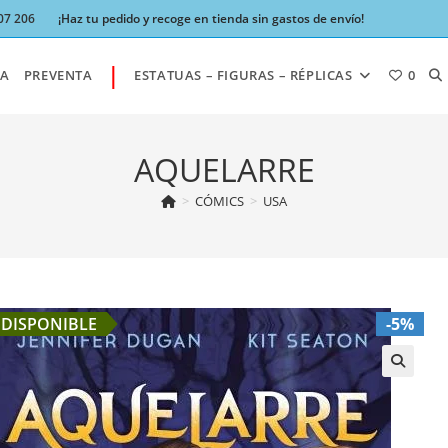
07 206
¡Haz tu pedido y recoge en tienda sin gastos de envío!
|
AL
A
PREVENTA
ESTATUAS – FIGURAS – RÉPLICAS
0
BÚ
AQUELARRE
>
CÓMICS
>
USA
DE
LA
DISPONIBLE
-5%
W
🔍