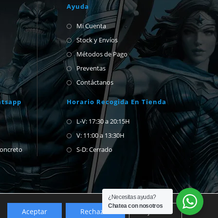
Ayuda
Mi Cuenta
Stock y Envíos
Métodos de Pago
Preventas
Contáctanos
atsapp
Horario Recogida En Tienda
L-V: 17:30 a 20:15H
V: 11:00 a 13:30H
concreto
S-D: Cerrado
¿Necesitas ayuda?
Chatea con nosotros
Aceptar
Rechazar
Ajustes
Descartar