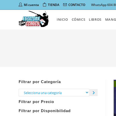
Ir
Mi cuenta
TIENDA
CONTACTO
WhatsApp 604 8
al
contenido
INICIO
CÓMICS
LIBROS
MANG
Filtrar por Categoría
Selecciona
una
Filtrar por Precio
categoría
Filtrar por Disponibilidad