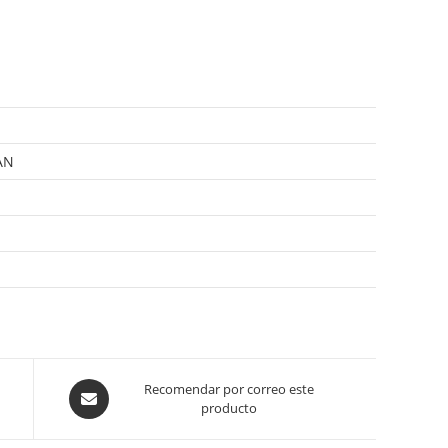
AN
Opens
Recomendar por correo este
producto
in
a