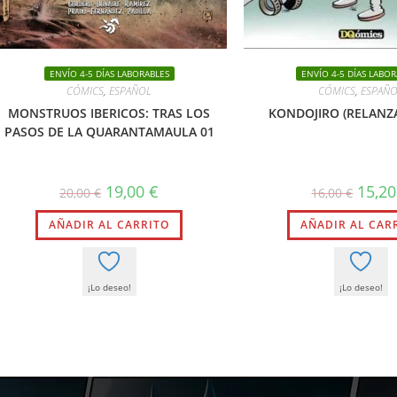
ENVÍO 4-5 DÍAS LABORABLES
ENVÍO 4-5 DÍAS LABOR
CÓMICS
,
ESPAÑOL
CÓMICS
,
ESPAÑ
MONSTRUOS IBERICOS: TRAS LOS
KONDOJIRO (RELANZ
PASOS DE LA QUARANTAMAULA 01
El
El
El
19,00
€
15,2
20,00
€
16,00
€
precio
precio
precio
original
actual
origina
AÑADIR AL CARRITO
era:
es:
AÑADIR AL CAR
era:
20,00 €.
19,00 €.
16,00 €
¡Lo deseo!
¡Lo deseo!