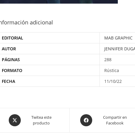
nformación adicional
EDITORIAL
MAB GRAPHIC
AUTOR
JENNIFER DUG
PÁGINAS
288
FORMATO
Rústica
FECHA
11/10/22
Opens
Opens
Twitea este
Compartir en
producto
Facebook
in
in
a
a