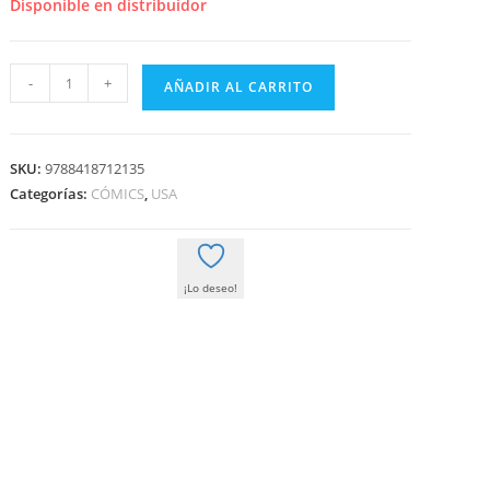
era:
es:
Disponible en distribuidor
24,50 €.
23,28 €.
AQUELARRE
-
+
AÑADIR AL CARRITO
cantidad
SKU:
9788418712135
Categorías:
CÓMICS
,
USA
¡Lo deseo!