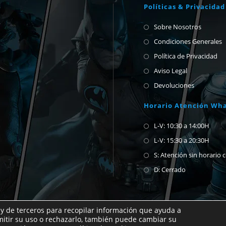
Políticas & Privacidad
Sobre Nosotros
Condiciones Generales
Política de Privacidad
Aviso Legal
Devoluciones
Horario Atención Wh
L-V: 10:30 a 14:00H
L-V: 15:30 a 20:30H
S: Atención sin horario 
D: Cerrado
 y de terceros para recopilar información que ayuda a
mitir su uso o rechazarlo, también puede cambiar su
n abrirnos un chat de whatsapp para preguntar.
Copyright Estatuas y Cómics 2026