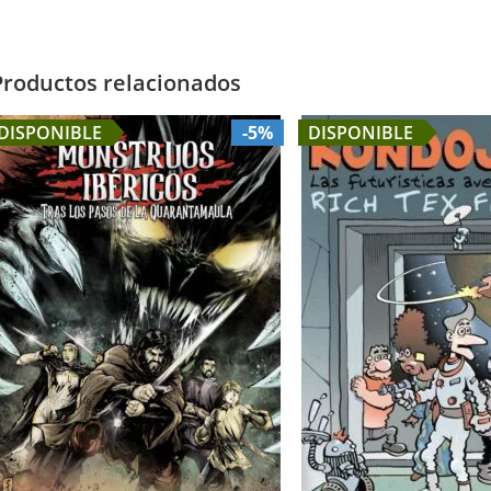
new
new
window
window
Productos relacionados
DISPONIBLE
-5%
DISPONIBLE