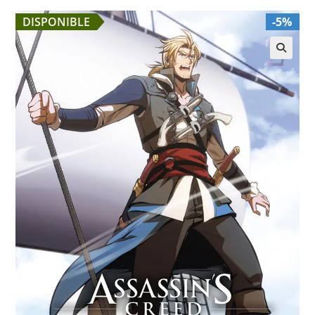
DISPONIBLE
-5%
🔍