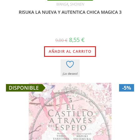
MANGA
,
SHONEN
RISUKA LA NUEVA Y AUTENTICA CHICA MAGICA 3
El
El
8,55
€
9,00
€
precio
precio
original
actual
AÑADIR AL CARRITO
era:
es:
9,00 €.
8,55 €.
¡Lo deseo!
DISPONIBLE
-5%