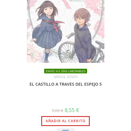
ENVÍO 4-5 DÍAS LABORABLES
MANGA
,
SEINEN
EL CASTILLO A TRAVES DEL ESPEJO 5
El
El
8,55
€
9,00
€
precio
precio
original
actual
AÑADIR AL CARRITO
era:
es:
9,00 €.
8,55 €.