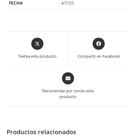
FECHA
4/7/25
Opens
Opens
in
in
a
a
Twitea este producto
Compartir en Facebook
new
new
window
window
Opens
in
a
Recomendar por correo este
new
producto
window
Productos relacionados