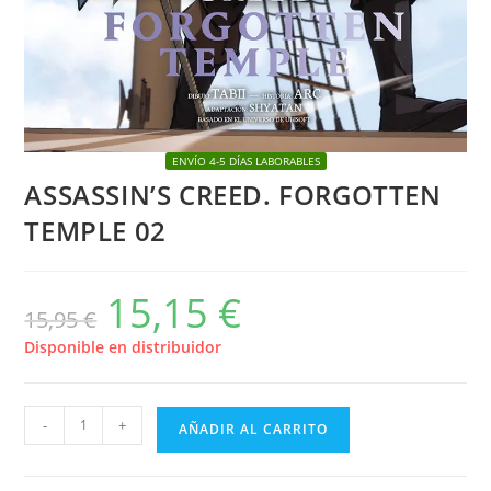
ENVÍO 4-5 DÍAS LABORABLES
ASSASSIN’S CREED. FORGOTTEN
TEMPLE 02
15,15
€
El
El
15,95
€
precio
precio
original
actual
era:
es:
Disponible en distribuidor
15,95 €.
15,15 €.
ASSASSIN’S
-
+
AÑADIR AL CARRITO
CREED.
FORGOTTEN