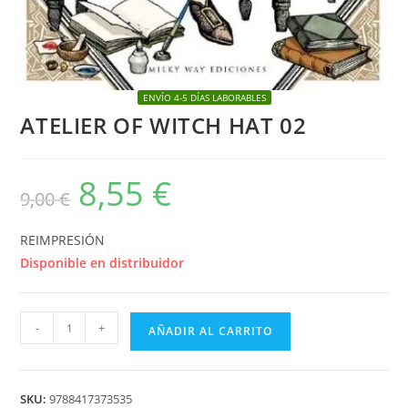
ENVÍO 4-5 DÍAS LABORABLES
ATELIER OF WITCH HAT 02
8,55
€
El
El
9,00
€
precio
precio
original
actual
era:
es:
9,00 €.
8,55 €.
REIMPRESIÓN
Disponible en distribuidor
ATELIER
-
+
AÑADIR AL CARRITO
OF
WITCH
HAT
SKU:
9788417373535