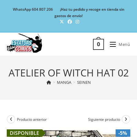
Ir
WhatsApp 604 807 206
¡Haz tu pedido y recoge en tienda sin
al
gastos de envío!
contenido
0
Menú
ATELIER OF WITCH HAT 02
>
MANGA
>
SEINEN
Producto anterior
Siguiente producto
DISPONIBLE
-5%