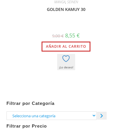
MANGA
,
SEINEN
GOLDEN KAMUY 30
El
El
8,55
€
9,00
€
precio
precio
original
actual
AÑADIR AL CARRITO
era:
es:
9,00 €.
8,55 €.
¡Lo deseo!
Filtrar por Categoría
Selecciona
una
Filtrar por Precio
categoría