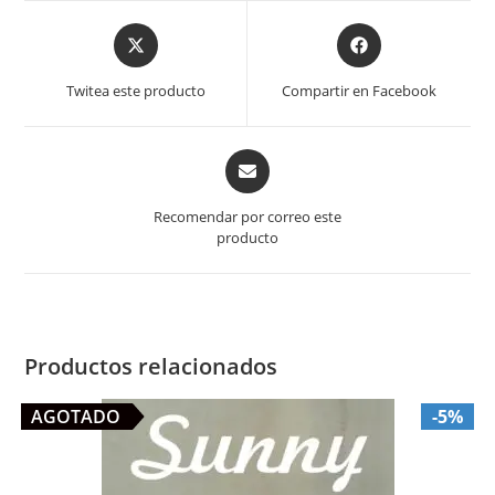
Opens
Opens
in
in
a
a
Twitea este producto
Compartir en Facebook
new
new
window
window
Opens
in
a
Recomendar por correo este
new
producto
window
Productos relacionados
AGOTADO
-5%