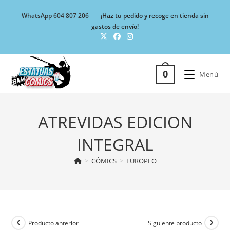
Ir
WhatsApp 604 807 206
¡Haz tu pedido y recoge en tienda sin
al
gastos de envío!
contenido
0
Menú
ATREVIDAS EDICION
INTEGRAL
>
CÓMICS
>
EUROPEO
Producto anterior
Siguiente producto