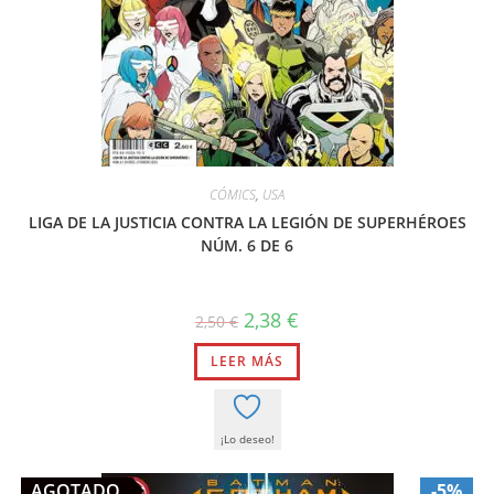
CÓMICS
,
USA
LIGA DE LA JUSTICIA CONTRA LA LEGIÓN DE SUPERHÉROES
NÚM. 6 DE 6
El
El
2,38
€
2,50
€
precio
precio
original
actual
LEER MÁS
era:
es:
2,50 €.
2,38 €.
¡Lo deseo!
AGOTADO
-5%