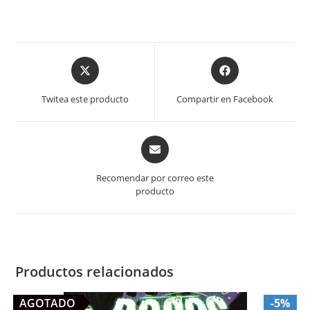
Opens
Opens
in
in
a
a
Twitea este producto
Compartir en Facebook
new
new
window
window
Opens
in
a
Recomendar por correo este
new
producto
window
Productos relacionados
AGOTADO
-5%