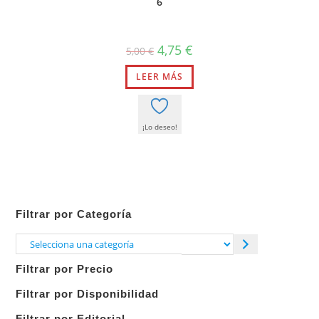
6
El
El
4,75
€
5,00
€
precio
precio
original
actual
LEER MÁS
era:
es:
5,00 €.
4,75 €.
¡Lo deseo!
Filtrar por Categoría
Selecciona
una
Filtrar por Precio
categoría
Filtrar por Disponibilidad
Filtrar por Editorial