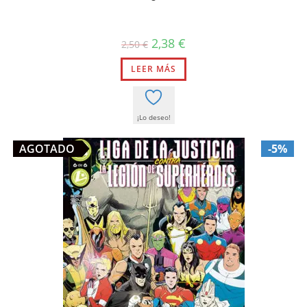
El
El
2,38
€
2,50
€
precio
precio
original
actual
LEER MÁS
era:
es:
2,50 €.
2,38 €.
¡Lo deseo!
AGOTADO
-5%