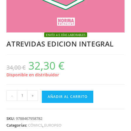
ENVÍO 4-5 DÍAS LABORABLES
ATREVIDAS EDICION INTEGRAL
32,30
€
El
El
34,00
€
precio
precio
original
actual
era:
es:
Disponible en distribuidor
34,00 €.
32,30 €.
ATREVIDAS
-
+
AÑADIR AL CARRITO
EDICION
INTEGRAL
cantidad
SKU:
9788467958782
Categorías:
CÓMICS
,
EUROPEO