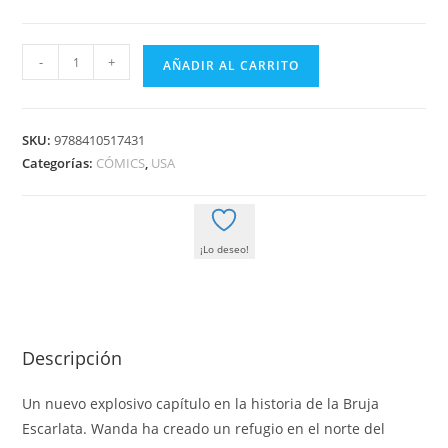
17,50 €.
16,63 €.
BRUJA
-
+
AÑADIR AL CARRITO
ESCARLATA:
REINA
DEL
SKU:
9788410517431
CAOS
Categorías:
CÓMICS
,
USA
(100%
MARVEL.
TOMOS
¡Lo deseo!
UNICOS)
cantidad
Descripción
Un nuevo explosivo capítulo en la historia de la Bruja
Escarlata. Wanda ha creado un refugio en el norte del