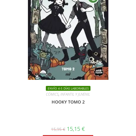
ENVÍO 4-5 DÍAS LABORABLES
CÓMICS
,
INFANTIL Y JUVENIL
HOOKY TOMO 2
El
El
15,15
€
15,95
€
precio
precio