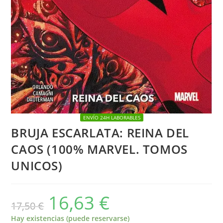
ENVÍO 24H LABORABLES
BRUJA ESCARLATA: REINA DEL
CAOS (100% MARVEL. TOMOS
UNICOS)
16,63
€
El
El
17,50
€
precio
precio
original
actual
era:
es:
Hay existencias (puede reservarse)