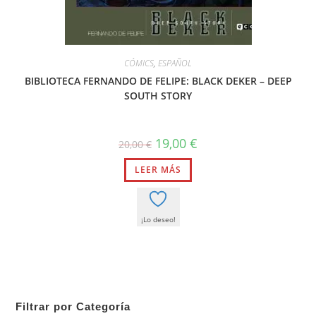
CÓMICS
,
ESPAÑOL
BIBLIOTECA FERNANDO DE FELIPE: BLACK DEKER – DEEP
SOUTH STORY
El
El
19,00
€
20,00
€
precio
precio
original
actual
LEER MÁS
era:
es:
20,00 €.
19,00 €.
¡Lo deseo!
Filtrar por Categoría