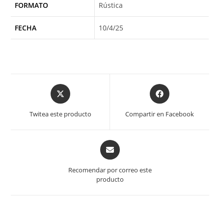
FORMATO
Rústica
FECHA
10/4/25
Opens
Opens
in
in
a
a
Twitea este producto
Compartir en Facebook
new
new
window
window
Opens
in
a
Recomendar por correo este
new
producto
window