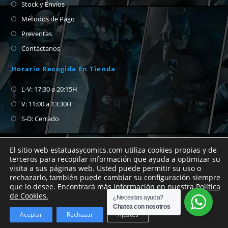
Stock y Envíos
Métodos de Pago
Preventas
Contáctanos
Horario Recogida En Tienda
L-V: 17:30 a 20:15H
V: 11:00 a 13:30H
S-D: Cerrado
El sitio web estatuasycomics.com utiliza cookies propias y de
terceros para recopilar información que ayuda a optimizar su
visita a sus páginas web. Usted puede permitir su uso o
Si no encuentras el cómic que buscas no
rechazarlo, también puede cambiar su configuración siempre
que lo desee. Encontrará más información en nuestra
Política
dudes en abrirnos un chat de whatsapp para
Copyright Estatuas y Cómics 2026
de Cookies.
¿Necesitas ayuda?
preguntar.
Chatea con nosotros
Aceptar
Rechazar
Ajustes
Descartar