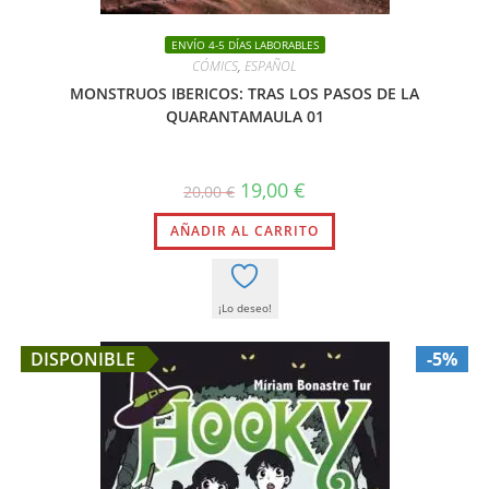
ENVÍO 4-5 DÍAS LABORABLES
CÓMICS
,
ESPAÑOL
MONSTRUOS IBERICOS: TRAS LOS PASOS DE LA
QUARANTAMAULA 01
El
El
19,00
€
20,00
€
precio
precio
original
actual
AÑADIR AL CARRITO
era:
es:
20,00 €.
19,00 €.
¡Lo deseo!
DISPONIBLE
-5%