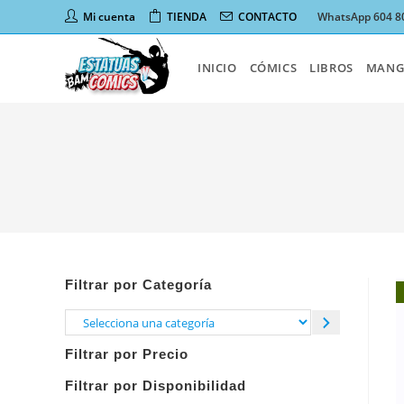
Ir
Mi cuenta
TIENDA
CONTACTO
WhatsApp 604 8
al
contenido
INICIO
CÓMICS
LIBROS
MANG
Filtrar por Categoría
Selecciona
una
Filtrar por Precio
categoría
Filtrar por Disponibilidad