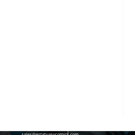
Estatuas Y Cómics
C/Antonio Cabral Bejarano 30, Local Derecho
41015, Sevilla
WhatsApp 604 80 72 06
sales@estatuasycomics.com