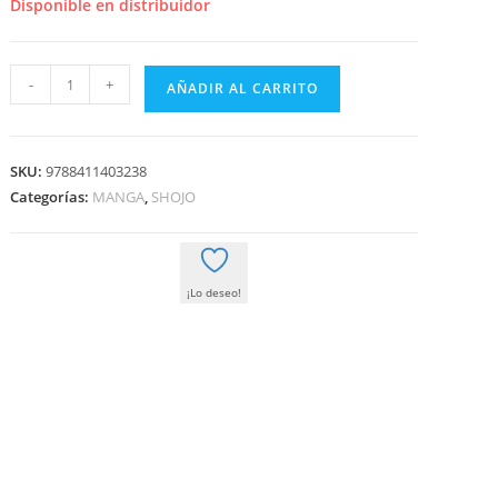
era:
es:
Disponible en distribuidor
14,95 €.
14,20 €.
CAT
-
+
AÑADIR AL CARRITO
STREET
2
cantidad
SKU:
9788411403238
Categorías:
MANGA
,
SHOJO
¡Lo deseo!