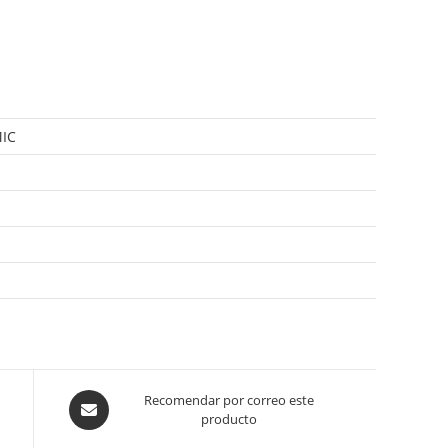
IC
Opens
Recomendar por correo este
producto
in
a