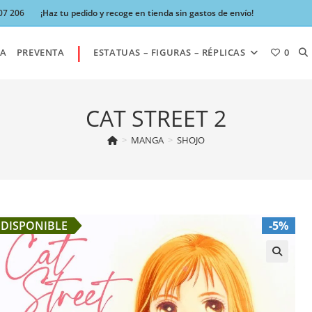
07 206
¡Haz tu pedido y recoge en tienda sin gastos de envío!
|
AL
A
PREVENTA
ESTATUAS – FIGURAS – RÉPLICAS
0
BÚ
CAT STREET 2
>
MANGA
>
SHOJO
DE
LA
DISPONIBLE
-5%
W
🔍