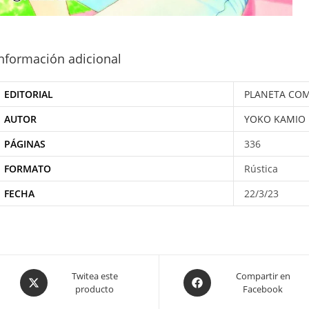
nformación adicional
EDITORIAL
PLANETA COM
AUTOR
YOKO KAMIO
PÁGINAS
336
FORMATO
Rústica
FECHA
22/3/23
Opens
Opens
Twitea este
Compartir en
producto
Facebook
in
in
a
a