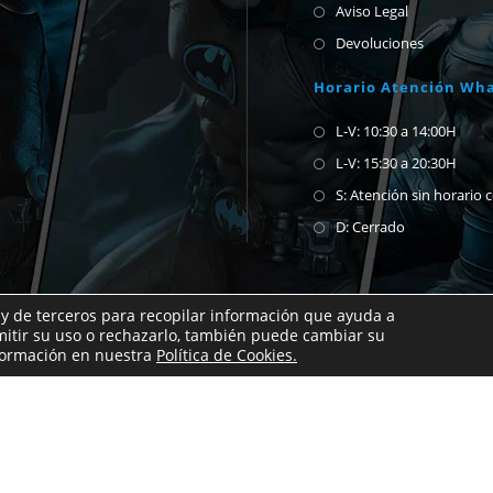
Aviso Legal
Devoluciones
Horario Atención Wh
L-V: 10:30 a 14:00H
L-V: 15:30 a 20:30H
S: Atención sin horario 
D: Cerrado
 y de terceros para recopilar información que ayuda a
mitir su uso o rechazarlo, también puede cambiar su
n abrirnos un chat de whatsapp para preguntar.
Copyright Estatuas y Cómics 2026
nformación en nuestra
Política de Cookies.