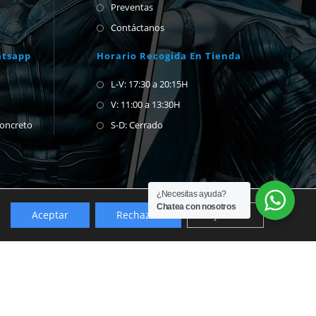
Preventas
Contáctanos
atsapp
Horario Recogida En Tienda
L-V: 17:30 a 20:15H
V: 11:00 a 13:30H
concreto
S-D: Cerrado
¿Necesitas ayuda?
Chatea con nosotros
Aceptar
Rechazar
Ajustes
Descartar