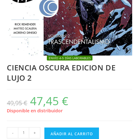
ENVÍO 4-5 DÍAS LABORABLES
CIENCIA OSCURA EDICION DE
LUJO 2
47,45
€
El
El
49,95
€
precio
precio
original
actual
era:
es:
Disponible en distribuidor
49,95 €.
47,45 €.
CIENCIA
-
+
AÑADIR AL CARRITO
OSCURA