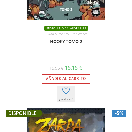
ENVÍO 4-5 DÍAS LABORABLES
CÓMICS
,
INFANTIL Y JUVENIL
HOOKY TOMO 2
El
El
15,15
€
15,95
€
precio
precio
original
actual
AÑADIR AL CARRITO
era:
es:
15,95 €.
15,15 €.
¡Lo deseo!
DISPONIBLE
-5%