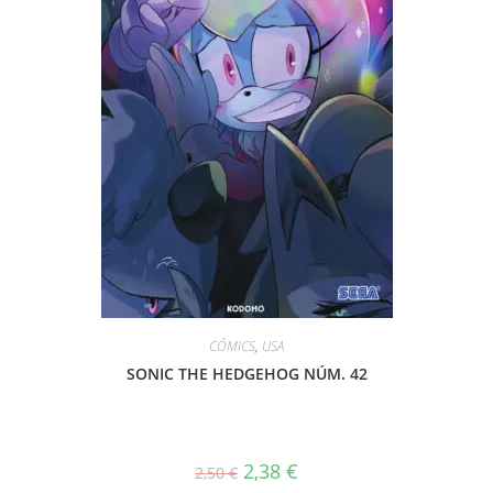
CÓMICS
,
USA
SONIC THE HEDGEHOG NÚM. 42
El
El
2,38
€
2,50
€
precio
precio