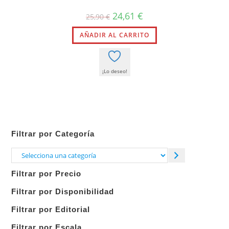
El
El
24,61
€
25,90
€
precio
precio
original
actual
AÑADIR AL CARRITO
era:
es:
25,90 €.
24,61 €.
¡Lo deseo!
Filtrar por Categoría
Selecciona
una
Filtrar por Precio
categoría
Filtrar por Disponibilidad
Filtrar por Editorial
Filtrar por Escala