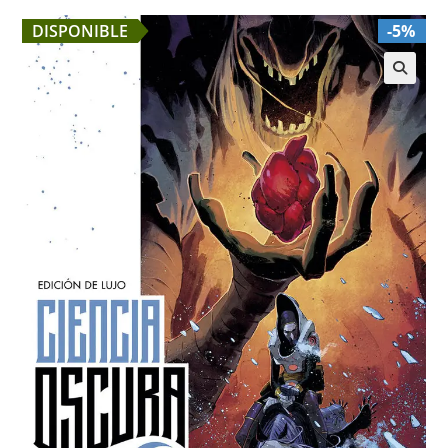
DISPONIBLE
-5%
🔍