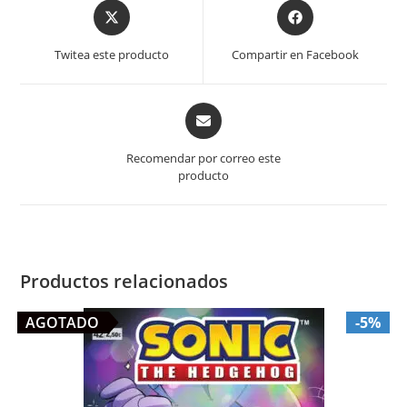
Opens
Opens
in
in
a
a
Twitea este producto
Compartir en Facebook
new
new
window
window
Opens
in
a
Recomendar por correo este
new
producto
window
Productos relacionados
AGOTADO
-5%