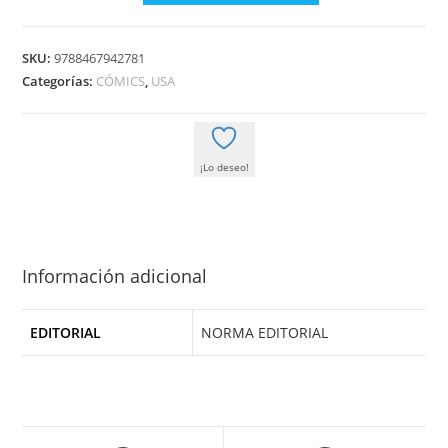
EDICION
DE
SKU:
9788467942781
LUJO
Categorías:
CÓMICS
,
USA
2
cantidad
¡Lo deseo!
Información adicional
EDITORIAL
NORMA EDITORIAL