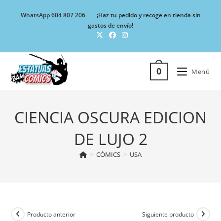
Ir
WhatsApp 604 807 206
¡Haz tu pedido y recoge en tienda sin
al
gastos de envío!
contenido
0
Menú
CIENCIA OSCURA EDICION
DE LUJO 2
>
CÓMICS
>
USA
Producto anterior
Siguiente producto