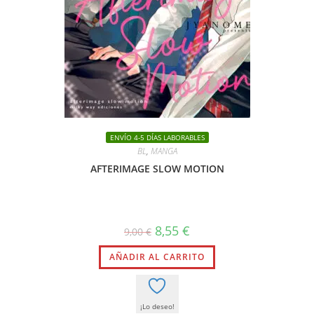
ENVÍO 4-5 DÍAS LABORABLES
BL
,
MANGA
AFTERIMAGE SLOW MOTION
El
El
8,55
€
9,00
€
precio
precio
original
actual
AÑADIR AL CARRITO
era:
es:
9,00 €.
8,55 €.
¡Lo deseo!