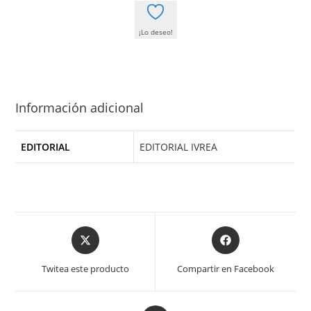
¡Lo deseo!
Información adicional
EDITORIAL
EDITORIAL IVREA
Opens
Opens
in
in
a
a
Twitea este producto
Compartir en Facebook
new
new
window
window