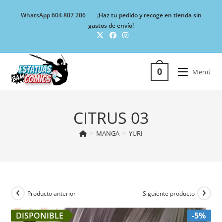
Ir
WhatsApp 604 807 206
¡Haz tu pedido y recoge en tienda sin
al
gastos de envío!
contenido
0
Menú
CITRUS 03
>
MANGA
>
YURI
Producto anterior
Siguiente producto
DISPONIBLE
-5%