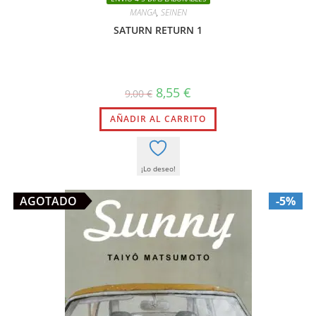
MANGA
,
SEINEN
SATURN RETURN 1
El
El
8,55
€
9,00
€
precio
precio
original
actual
AÑADIR AL CARRITO
era:
es:
9,00 €.
8,55 €.
¡Lo deseo!
AGOTADO
-5%