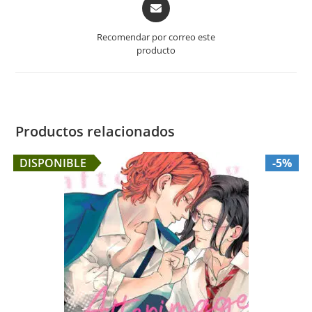
Opens
in
a
Recomendar por correo este
new
producto
window
Productos relacionados
DISPONIBLE
-5%