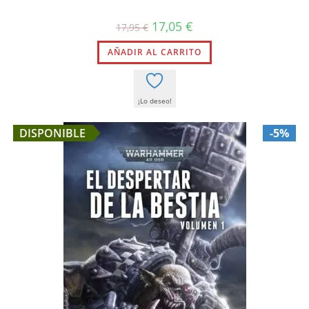
El
El
17,05
€
17,95
€
precio
precio
original
actual
AÑADIR AL CARRITO
era:
es:
17,95 €.
17,05 €.
¡Lo deseo!
DISPONIBLE
-5%