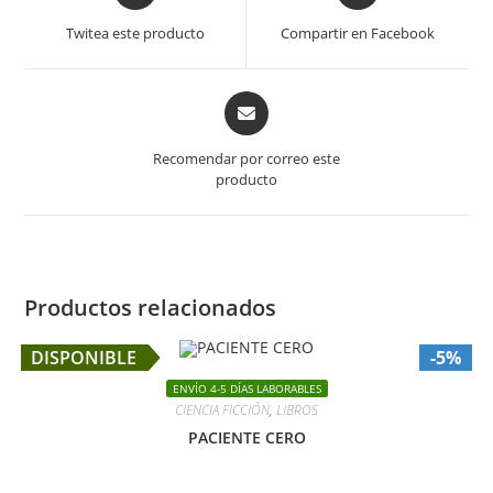
a
a
Twitea este producto
Compartir en Facebook
new
new
window
window
Opens
in
a
Recomendar por correo este
new
producto
window
Productos relacionados
DISPONIBLE
-5%
ENVÍO 4-5 DÍAS LABORABLES
CIENCIA FICCIÓN
,
LIBROS
PACIENTE CERO