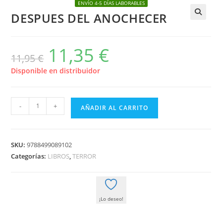
ENVÍO 4-5 DÍAS LABORABLES
DESPUES DEL ANOCHECER
🔍
11,35
€
El
El
11,95
€
precio
precio
original
actual
era:
es:
Disponible en distribuidor
11,95 €.
11,35 €.
DESPUES
-
+
AÑADIR AL CARRITO
DEL
ANOCHECER
cantidad
SKU:
9788499089102
Categorías:
LIBROS
,
TERROR
¡Lo deseo!