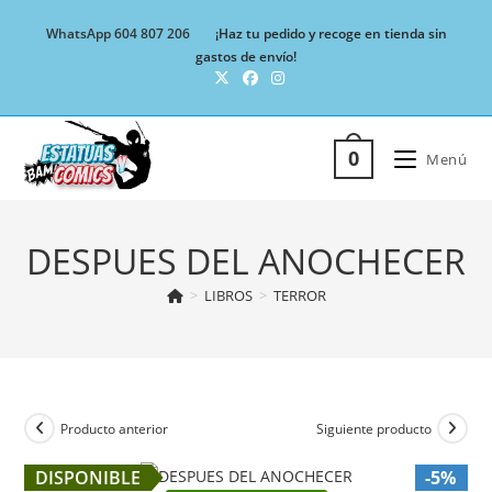
Ir
WhatsApp 604 807 206
¡Haz tu pedido y recoge en tienda sin
al
gastos de envío!
contenido
0
Menú
DESPUES DEL ANOCHECER
>
LIBROS
>
TERROR
Producto anterior
Siguiente producto
DISPONIBLE
-5%