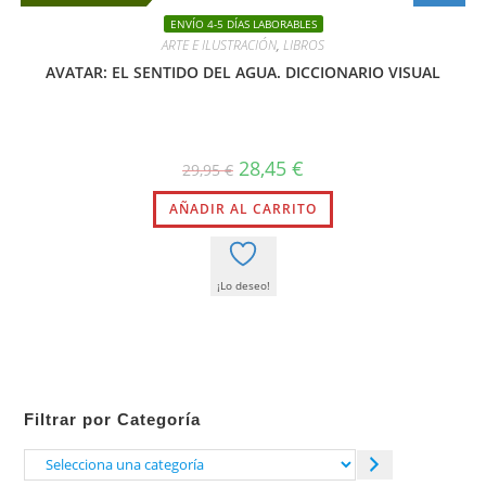
ENVÍO 4-5 DÍAS LABORABLES
ARTE E ILUSTRACIÓN
,
LIBROS
AVATAR: EL SENTIDO DEL AGUA. DICCIONARIO VISUAL
El
El
28,45
€
29,95
€
precio
precio
original
actual
AÑADIR AL CARRITO
era:
es:
29,95 €.
28,45 €.
¡Lo deseo!
Filtrar por Categoría
Selecciona