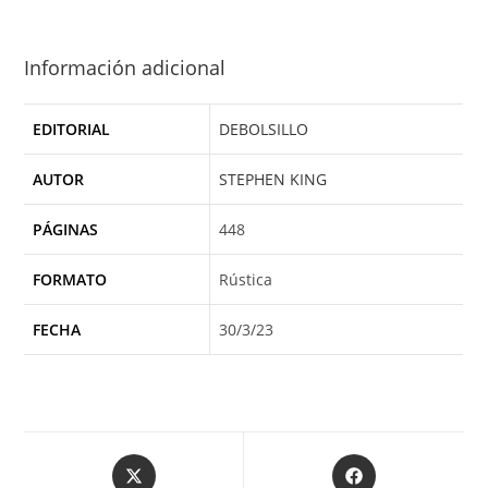
Información adicional
EDITORIAL
DEBOLSILLO
AUTOR
STEPHEN KING
PÁGINAS
448
FORMATO
Rústica
FECHA
30/3/23
Opens
Opens
in
in