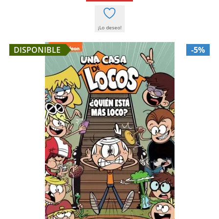
17,00 €.
16,15 €.
¡Lo deseo!
DISPONIBLE
-5%