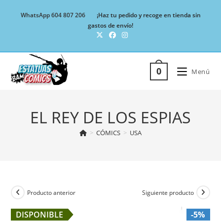
Ir
WhatsApp 604 807 206
¡Haz tu pedido y recoge en tienda sin
al
gastos de envío!
contenido
0
Menú
EL REY DE LOS ESPIAS
>
CÓMICS
>
USA
Producto anterior
Siguiente producto
DISPONIBLE
-5%