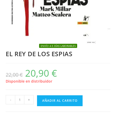
ENVÍO 4-5 DÍAS LABORABLES
EL REY DE LOS ESPIAS
20,90
€
El
El
22,00
€
precio
precio
original
actual
era:
es:
Disponible en distribuidor
22,00 €.
20,90 €.
EL
-
+
AÑADIR AL CARRITO
REY
DE