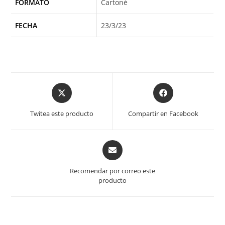
FORMATO
Cartoné
FECHA
23/3/23
Opens
Opens
in
in
a
a
Twitea este producto
Compartir en Facebook
new
new
window
window
Opens
in
a
Recomendar por correo este
new
producto
window