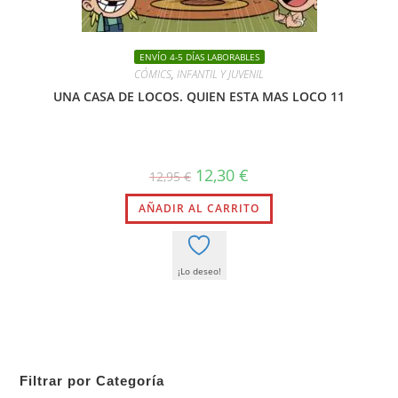
ENVÍO 4-5 DÍAS LABORABLES
CÓMICS
,
INFANTIL Y JUVENIL
UNA CASA DE LOCOS. QUIEN ESTA MAS LOCO 11
El
El
12,30
€
12,95
€
precio
precio
original
actual
AÑADIR AL CARRITO
era:
es:
12,95 €.
12,30 €.
¡Lo deseo!
Filtrar por Categoría