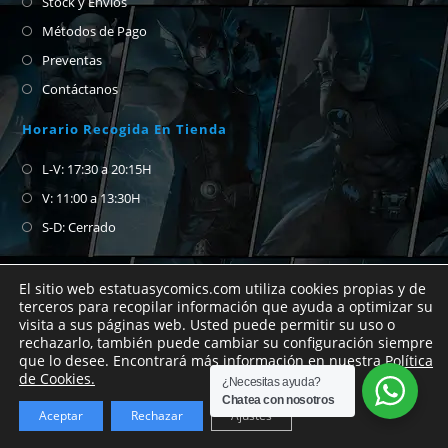
Stock y Envíos
Métodos de Pago
Preventas
Contáctanos
Horario Recogida En Tienda
L-V: 17:30 a 20:15H
V: 11:00 a 13:30H
S-D: Cerrado
El sitio web estatuasycomics.com utiliza cookies propias y de
terceros para recopilar información que ayuda a optimizar su
visita a sus páginas web. Usted puede permitir su uso o
Si no encuentras el cómic que buscas no
rechazarlo, también puede cambiar su configuración siempre
que lo desee. Encontrará más información en nuestra
Política
dudes en abrirnos un chat de whatsapp para
Copyright Estatuas y Cómics 2026
de Cookies.
¿Necesitas ayuda?
preguntar.
Chatea con nosotros
Aceptar
Rechazar
Ajustes
Descartar