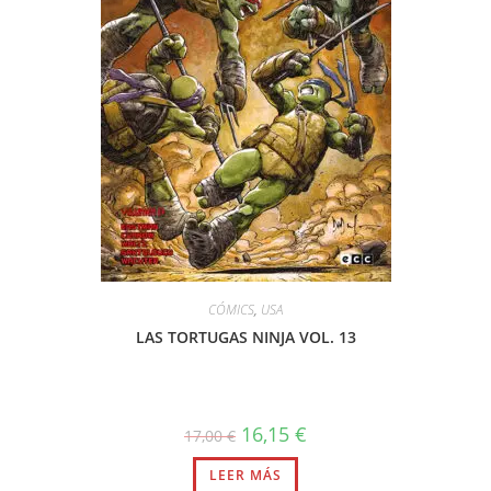
CÓMICS
,
USA
LAS TORTUGAS NINJA VOL. 13
El
El
16,15
€
17,00
€
precio
precio
original
actual
LEER MÁS
era:
es: