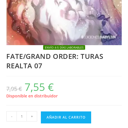
ENVÍO 4-5 DÍAS LABORABLES
FATE/GRAND ORDER: TURAS
REALTA 07
7,55
€
El
El
7,95
€
precio
precio
original
actual
era:
es:
Disponible en distribuidor
7,95 €.
7,55 €.
FATE/GRAND
-
+
AÑADIR AL CARRITO
ORDER: