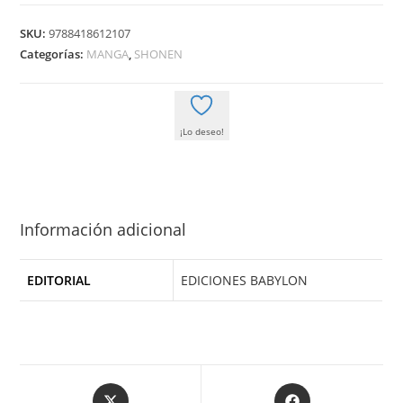
TURAS
REALTA
SKU:
9788418612107
07
Categorías:
MANGA
,
SHONEN
cantidad
¡Lo deseo!
Información adicional
EDITORIAL
EDICIONES BABYLON
Opens
Opens