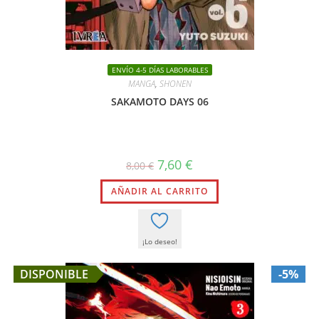
ENVÍO 4-5 DÍAS LABORABLES
MANGA
,
SHONEN
SAKAMOTO DAYS 06
El
El
7,60
€
8,00
€
precio
precio
original
actual
AÑADIR AL CARRITO
era:
es:
8,00 €.
7,60 €.
¡Lo deseo!
DISPONIBLE
-5%