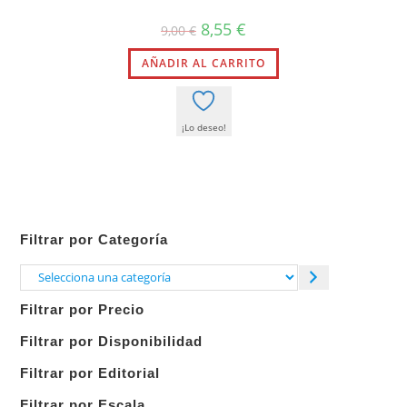
El
El
8,55
€
9,00
€
precio
precio
original
actual
AÑADIR AL CARRITO
era:
es:
9,00 €.
8,55 €.
¡Lo deseo!
Filtrar por Categoría
Selecciona
una
Filtrar por Precio
categoría
Filtrar por Disponibilidad
Filtrar por Editorial
Filtrar por Escala