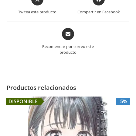
in
in
a
a
Twitea este producto
Compartir en Facebook
new
new
window
window
Opens
in
a
Recomendar por correo este
new
producto
window
Productos relacionados
DISPONIBLE
-5%