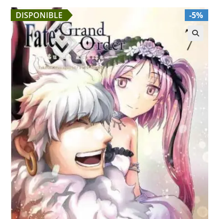
DISPONIBLE
-5%
🔍