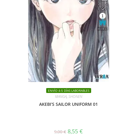
ENVÍO 4-5 DÍAS LABORABLES
MANGA
,
SHONEN
AKEBI’S SAILOR UNIFORM 01
El
El
8,55
€
9,00
€
precio
precio