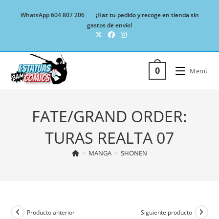
Ir
WhatsApp 604 807 206
¡Haz tu pedido y recoge en tienda sin
al
gastos de envío!
contenido
0
Menú
FATE/GRAND ORDER:
TURAS REALTA 07
>
MANGA
>
SHONEN
Producto anterior
Siguiente producto