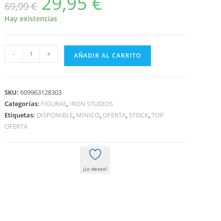
29,95
€
69,99
€
precio
precio
original
actual
era:
es:
Hay existencias
69,99 €.
29,95 €.
GAMBIT
-
+
AÑADIR AL CARRITO
DELUXE
-
MINICO
SKU:
609963128303
-
Categorías:
FIGURAS
,
IRON STUDIOS
X-
Etiquetas:
DISPONIBLE
,
MINICO
,
OFERTA
,
STOCK
,
TOP
MEN
OFERTA
-
MARVEL
cantidad
¡Lo deseo!