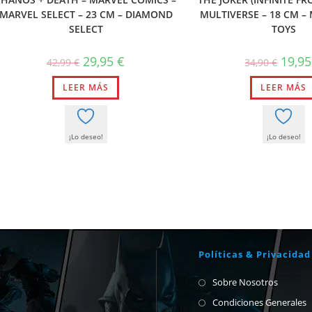
MARVEL SELECT – 23 CM – DIAMOND
MULTIVERSE – 18 CM –
SELECT
TOYS
El
El
El
29,95
€
19,9
42,99
€
34,90
€
precio
precio
precio
original
actual
origina
LEER MÁS
era:
es:
LEER MÁS
era:
42,99 €.
29,95 €.
34,90 €
¡Lo deseo!
¡Lo deseo!
Políticas & Privacidad
Sobre Nosotros
Condiciones Generales