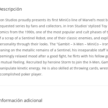
Descripción
ron Studios proudly presents its first MiniCo line of Marvel’s mos
equested series by fans and collectors, in Iron Studios’ stylized Toy
omics from the 1990s, one of the most popular and cult phases of 
f a scrap of a Sentinel Robot, one of their classic enemies, and expl
ersonality through their looks. The ”Gambit – X-Men – MiniCo – Iro
eaning on the metallic remains of a Sentinel, his inseparable staff 
eemingly relaxed mood after a good fight, he flirts with his fellow
 mutual feeling. Recruited by heroine Storm to join the X-Men, G
anipulate kinetic energy. He is also skilled at throwing cards, wrest
ccomplished poker player.
nformación adicional