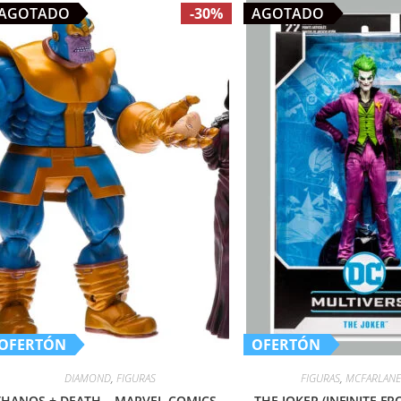
AGOTADO
-30%
AGOTADO
OFERTÓN
OFERTÓN
DIAMOND
,
FIGURAS
FIGURAS
,
MCFARLANE
THANOS + DEATH – MARVEL COMICS –
THE JOKER (INFINITE FR