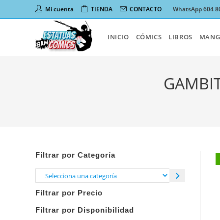
Ir
Mi cuenta
TIENDA
CONTACTO
WhatsApp 604 8
al
contenido
INICIO
CÓMICS
LIBROS
MANG
GAMBIT
Filtrar por Categoría
Selecciona
una
Filtrar por Precio
categoría
Filtrar por Disponibilidad