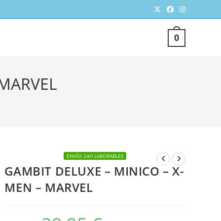
TERNAR
0
SQUEDA
 MARVEL
ENVÍO 24H LABORABLES
GAMBIT DELUXE – MINICO – X-
EB
MEN – MARVEL
El
El