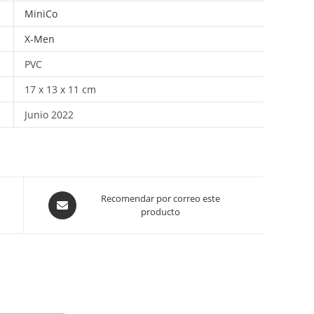
MiniCo
X-Men
PVC
17 x 13 x 11 cm
Junio 2022
Opens
Recomendar por correo este
producto
in
a
new
window