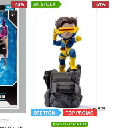
-43%
EN STOCK
-61%
OFERTÓN
TOP PROMO
 TOYS
ENVÍO 24H LABORABLES
ONTIER) – DC