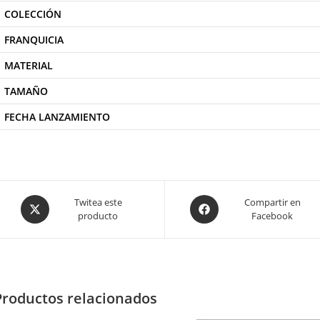
COLECCIÓN
FRANQUICIA
MATERIAL
TAMAÑO
FECHA LANZAMIENTO
Opens
Opens
Twitea este
Compartir en
producto
Facebook
in
in
a
a
new
new
window
window
Productos relacionados