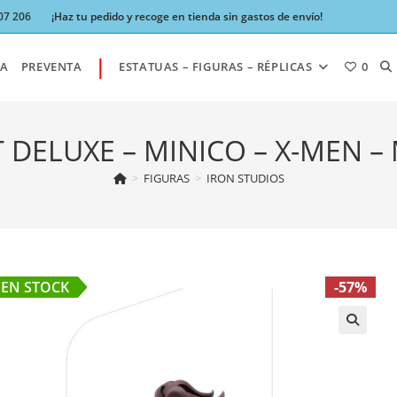
07 206
¡Haz tu pedido y recoge en tienda sin gastos de envío!
|
AL
A
PREVENTA
ESTATUAS – FIGURAS – RÉPLICAS
0
BÚ
 DELUXE – MINICO – X-MEN –
>
FIGURAS
>
IRON STUDIOS
DE
LA
EN STOCK
-57%
W
🔍