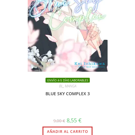
ENVÍO 4-5 DÍAS LABORABLES
BL
,
MANGA
BLUE SKY COMPLEX 3
El
El
8,55
€
9,00
€
precio
precio
original
actual
AÑADIR AL CARRITO
era:
es: