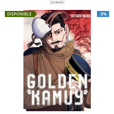
¡Lo deseo!
DISPONIBLE
-5%