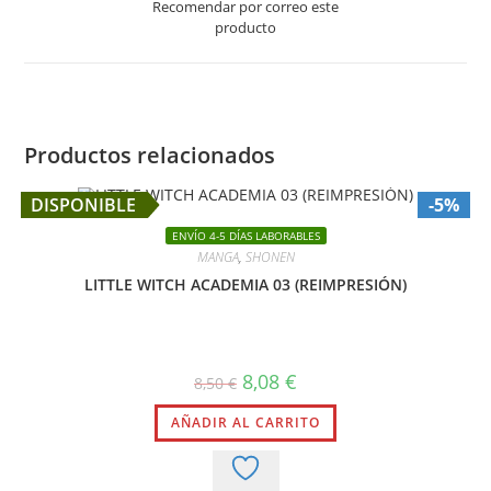
Recomendar por correo este
new
producto
window
Productos relacionados
DISPONIBLE
-5%
ENVÍO 4-5 DÍAS LABORABLES
MANGA
,
SHONEN
LITTLE WITCH ACADEMIA 03 (REIMPRESIÓN)
El
El
8,08
€
8,50
€
precio
precio
original
actual
AÑADIR AL CARRITO
era:
es:
8,50 €.
8,08 €.