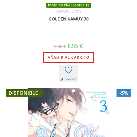
ENVÍO 4-5 DÍAS LABORABLES
MANGA
,
SEINEN
GOLDEN KAMUY 30
El
El
8,55
€
9,00
€
precio
precio
original
actual
AÑADIR AL CARRITO
era:
es:
9,00 €.
8,55 €.
¡Lo deseo!
DISPONIBLE
-5%