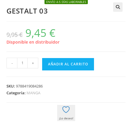
ENVÍO 4-5 DÍAS LABORABLES
GESTALT 03
🔍
9,45
€
El
El
9,95
€
precio
precio
original
actual
era:
es:
Disponible en distribuidor
9,95 €.
9,45 €.
GESTALT
-
+
AÑADIR AL CARRITO
03
cantidad
SKU:
9788419084286
Categoría:
MANGA
¡Lo deseo!