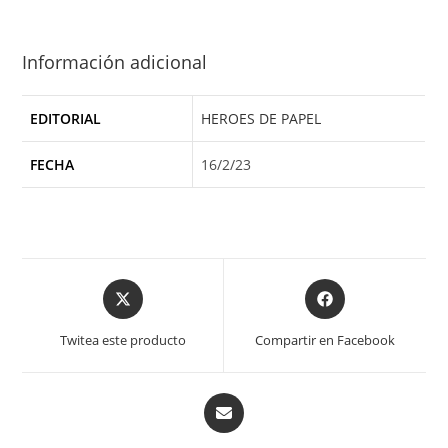
Información adicional
EDITORIAL
HEROES DE PAPEL
FECHA
16/2/23
Opens
Opens
in
in
a
a
Twitea este producto
Compartir en Facebook
new
new
window
window
Opens
in
a