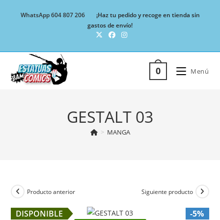
Ir
WhatsApp 604 807 206
¡Haz tu pedido y recoge en tienda sin
al
gastos de envío!
contenido
0
Menú
GESTALT 03
>
MANGA
Producto anterior
Siguiente producto
DISPONIBLE
-5%