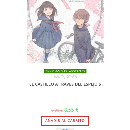
ENVÍO 4-5 DÍAS LABORABLES
MANGA
,
SEINEN
EL CASTILLO A TRAVES DEL ESPEJO 5
El
El
8,55
€
9,00
€
precio
precio
original
actual
AÑADIR AL CARRITO
era:
es:
9,00 €.
8,55 €.