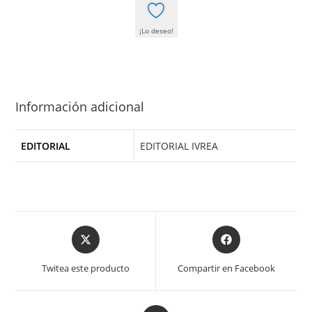
¡Lo deseo!
Información adicional
EDITORIAL
EDITORIAL IVREA
Opens
Opens
in
in
a
a
Twitea este producto
Compartir en Facebook
new
new
window
window
Opens