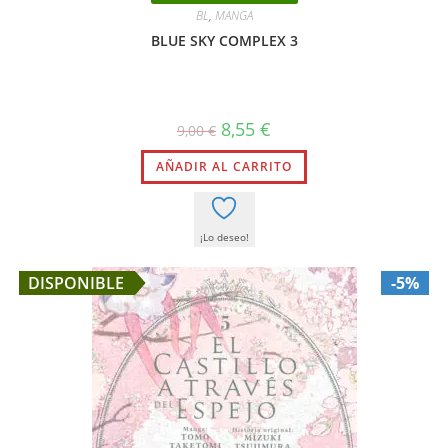
BL
,
MANGA
BLUE SKY COMPLEX 3
El
El
8,55
€
9,00
€
precio
precio
original
actual
AÑADIR AL CARRITO
era:
es:
9,00 €.
8,55 €.
¡Lo deseo!
DISPONIBLE
-5%