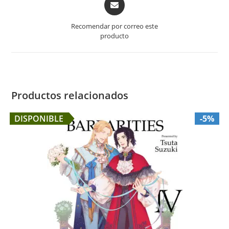
in
a
Recomendar por correo este
new
producto
window
Productos relacionados
DISPONIBLE
-5%