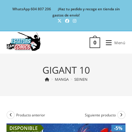
Ir
WhatsApp 604 807 206
¡Haz tu pedido y recoge en tienda sin
al
gastos de envío!
contenido
0
Menú
GIGANT 10
>
MANGA
>
SEINEN
Producto anterior
Siguiente producto
DISPONIBLE
-5%