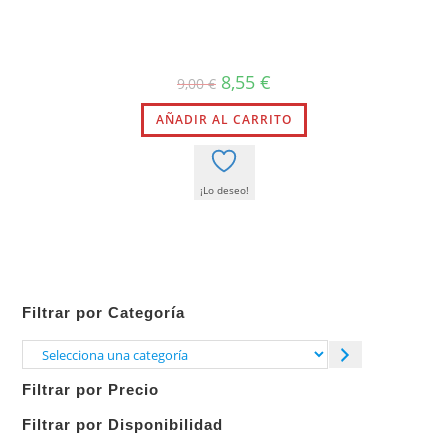
El
El
8,55
€
9,00
€
precio
precio
original
actual
AÑADIR AL CARRITO
era:
es:
9,00 €.
8,55 €.
¡Lo deseo!
Filtrar por Categoría
Selecciona
una
Filtrar por Precio
categoría
Filtrar por Disponibilidad