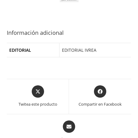
Información adicional
EDITORIAL
EDITORIAL IVREA
Opens
Opens
in
in
a
a
Twitea este producto
Compartir en Facebook
new
new
window
window
Opens
in
a