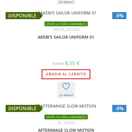
¡Lo deseo!
DISPONIBLE
-5%
ENVÍO 4-5 DÍAS LABORABLES
MANGA
,
SHONEN
AKEBI’S SAILOR UNIFORM 01
El
El
8,55
€
9,00
€
precio
precio
original
actual
AÑADIR AL CARRITO
era:
es:
9,00 €.
8,55 €.
¡Lo deseo!
DISPONIBLE
-5%
ENVÍO 4-5 DÍAS LABORABLES
BL
,
MANGA
AFTERIMAGE SLOW MOTION