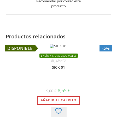
Recomendar por correo este
new
producto
window
Productos relacionados
DISPONIBLE
-5%
ENVÍO 4-5 DÍAS LABORABLES
BL
,
MANGA
SICK 01
El
El
8,55
€
9,00
€
precio
precio
original
actual
AÑADIR AL CARRITO
era:
es:
9,00 €.
8,55 €.