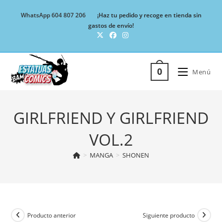
Ir
WhatsApp 604 807 206
¡Haz tu pedido y recoge en tienda sin
al
gastos de envío!
contenido
0
Menú
GIRLFRIEND Y GIRLFRIEND
VOL.2
>
MANGA
>
SHONEN
Producto anterior
Siguiente producto