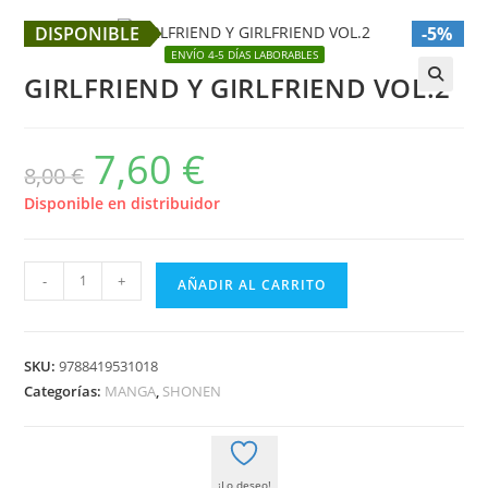
DISPONIBLE
-5%
ENVÍO 4-5 DÍAS LABORABLES
GIRLFRIEND Y GIRLFRIEND VOL.2
🔍
7,60
€
El
El
8,00
€
precio
precio
original
actual
era:
es:
Disponible en distribuidor
8,00 €.
7,60 €.
GIRLFRIEND
-
+
AÑADIR AL CARRITO
Y
GIRLFRIEND
VOL.2
SKU:
9788419531018
cantidad
Categorías:
MANGA
,
SHONEN
¡Lo deseo!