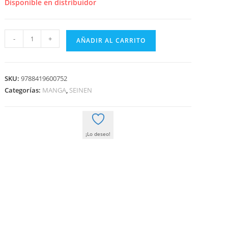
era:
es:
Disponible en distribuidor
8,50 €.
8,08 €.
GLEIPNIR
-
+
AÑADIR AL CARRITO
11
cantidad
SKU:
9788419600752
Categorías:
MANGA
,
SEINEN
¡Lo deseo!