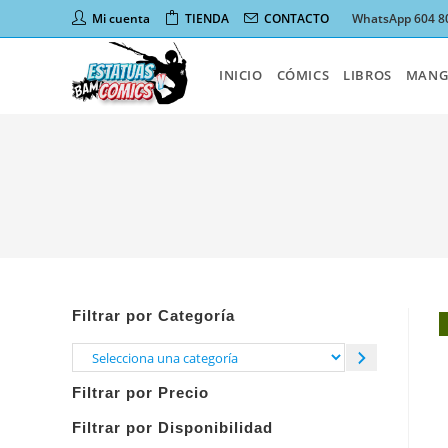
Ir
Mi cuenta
TIENDA
CONTACTO
WhatsApp 604 8
al
contenido
INICIO
CÓMICS
LIBROS
MANG
Filtrar por Categoría
Selecciona
una
Filtrar por Precio
categoría
Filtrar por Disponibilidad