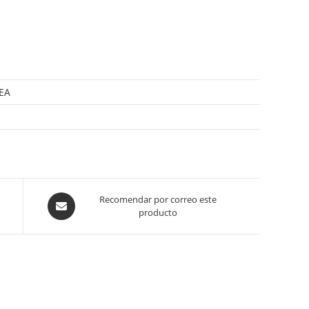
REA
Opens
Recomendar por correo este
producto
in
a
new
window