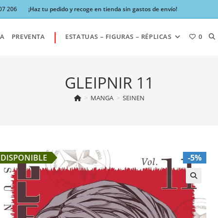
07 206
¡Haz tu pedido y recoge en tienda sin gastos de envío!
|
AL
A
PREVENTA
ESTATUAS – FIGURAS – RÉPLICAS
0
BÚ
GLEIPNIR 11
>
MANGA
>
SEINEN
DE
LA
DISPONIBLE
-5%
W
🔍