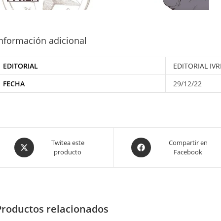
nformación adicional
EDITORIAL
EDITORIAL IV
FECHA
29/12/22
Opens
Opens
Twitea este
Compartir en
producto
Facebook
in
in
a
a
new
new
window
window
Productos relacionados