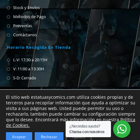
Stock y Envíos
Métodos de Pago
Preventas
Contáctanos
Horario Recogida En Tienda
L-V: 17:30 a 20:15H
V: 11:00 a 13:30H
S-D: Cerrado
El sitio web estatuasycomics.com utiliza cookies propias y de
terceros para recopilar información que ayuda a optimizar su
visita a sus páginas web. Usted puede permitir su uso o
Si no encuentras el cómic que buscas no
rechazarlo, también puede cambiar su configuración siempre
que lo desee. Encontrará más información en nuestra
Política
dudes en abrirnos un chat de whatsapp para
de Cookies.
Copyright Estatuas y Cómics 2026
¿Necesitas ayuda?
preguntar.
Chatea con nosotros
Aceptar
Rechazar
Ajustes
Descartar