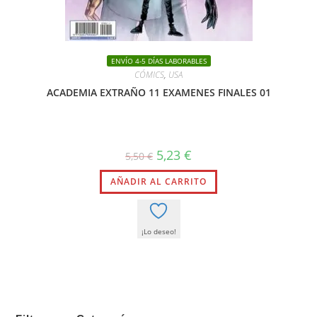
ENVÍO 4-5 DÍAS LABORABLES
CÓMICS
,
USA
ACADEMIA EXTRAÑO 11 EXAMENES FINALES 01
El
El
5,23
€
5,50
€
precio
precio
original
actual
AÑADIR AL CARRITO
era:
es:
5,50 €.
5,23 €.
¡Lo deseo!