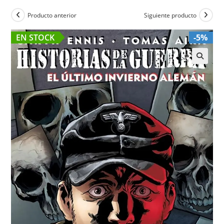
Producto anterior
Siguiente producto
EN STOCK
-5%
🔍