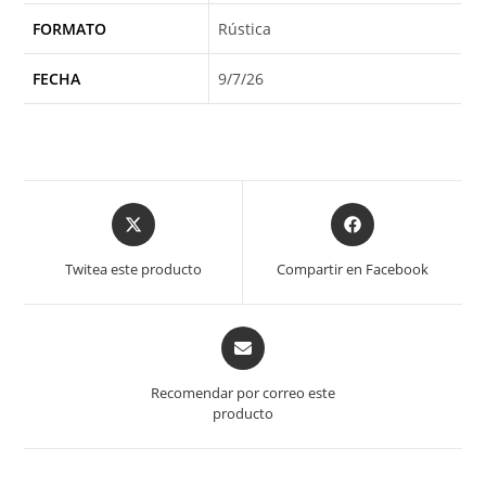
FORMATO
Rústica
FECHA
9/7/26
Opens
Opens
in
in
a
a
Twitea este producto
Compartir en Facebook
new
new
window
window
Opens
in
a
Recomendar por correo este
new
producto
window