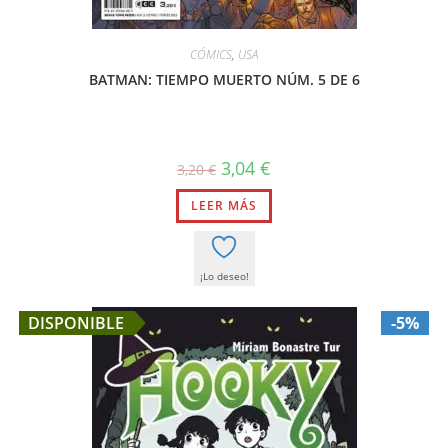
CÓMICS
,
USA
BATMAN: TIEMPO MUERTO NÚM. 5 DE 6
El
El
3,04
€
3,20
€
precio
precio
original
actual
LEER MÁS
era:
es:
3,20 €.
3,04 €.
¡Lo deseo!
DISPONIBLE
-5%