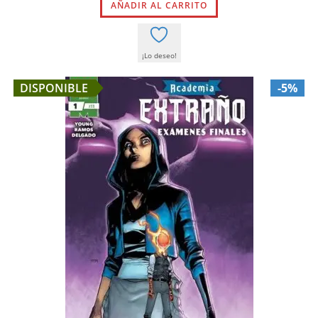
AÑADIR AL CARRITO
era:
es:
15,95 €.
15,15 €.
¡Lo deseo!
DISPONIBLE
-5%