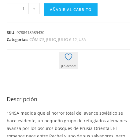
HISTORIAS
-
+
AÑADIR AL CARRITO
DE
LA
GUERRA
SKU:
9788418589430
03:
Categorías:
CÓMICS
,
JULIO
,
JULIO 6-12
,
USA
EL
ULTIMO
INVIERNO
¡Lo deseo!
ALEMAN
cantidad
Descripción
1945A medida que el horror total del avance soviético se
hace evidente, un pequeño grupo de refugiados alemanes
avanza por los oscuros bosques de Prusia Oriental. El
romance nace entre Rachel y uno de sus salvadores, pero