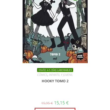
ENVÍO 4-5 DÍAS LABORABLES
CÓMICS
,
INFANTIL Y JUVENIL
HOOKY TOMO 2
El
El
15,15
€
15,95
€
precio
precio
original
actual