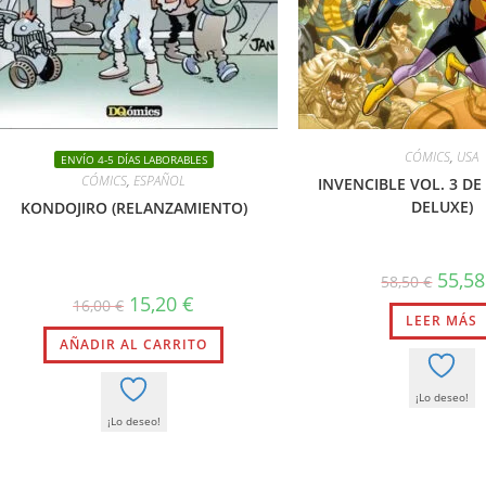
CÓMICS
,
USA
ENVÍO 4-5 DÍAS LABORABLES
CÓMICS
,
ESPAÑOL
INVENCIBLE VOL. 3 DE 
DELUXE)
KONDOJIRO (RELANZAMIENTO)
El
55,5
58,50
€
precio
El
El
15,20
€
16,00
€
origina
precio
precio
LEER MÁS
era:
original
actual
58,50 €
AÑADIR AL CARRITO
era:
es:
16,00 €.
15,20 €.
¡Lo deseo!
¡Lo deseo!