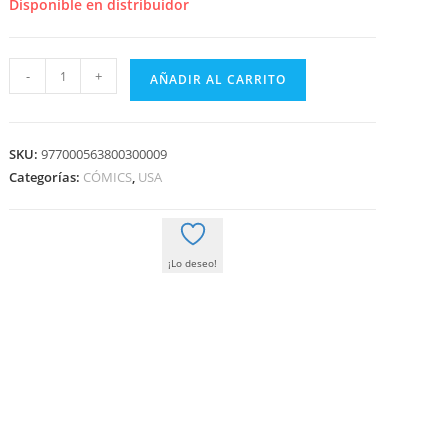
era:
es:
Disponible en distribuidor
6,50 €.
6,18 €.
INMORTAL
-
+
AÑADIR AL CARRITO
PATRULLA-
X
V1
SKU:
977000563800300009
09
Categorías:
CÓMICS
,
USA
cantidad
¡Lo deseo!