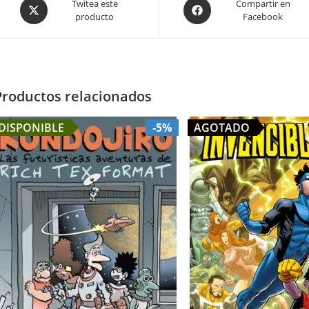
Opens
Opens
Twitea este
Compartir en
producto
Facebook
in
in
a
a
new
new
window
window
Productos relacionados
DISPONIBLE
-5%
AGOTADO