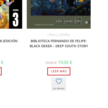
CÓMICS
,
ESPAÑOL
8 (EDICIÓN
BIBLIOTECA FERNANDO DE FELIPE:
BLACK DEKER – DEEP SOUTH STORY
El
El
El
8
€
19,00
€
20,00
€
precio
precio
precio
l
actual
original
actual
es:
LEER MÁS
era:
es:
.
55,58 €.
20,00 €.
19,00 €.
¡Lo deseo!