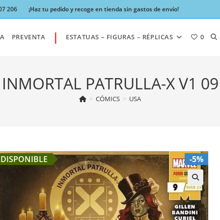
07 206
¡Haz tu pedido y recoge en tienda sin gastos de envío!
|
AL
A
PREVENTA
ESTATUAS – FIGURAS – RÉPLICAS
0
BÚ
INMORTAL PATRULLA-X V1 09
>
CÓMICS
>
USA
DE
LA
DISPONIBLE
-5%
W
🔍