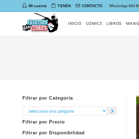
Ir
Mi cuenta
TIENDA
CONTACTO
WhatsApp 604 8
al
contenido
INICIO
CÓMICS
LIBROS
MANG
Filtrar por Categoría
Selecciona
una
Filtrar por Precio
categoría
Filtrar por Disponibilidad