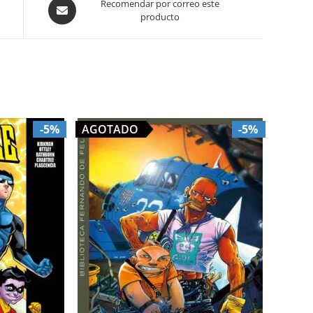
Opens
Recomendar por correo este
producto
in
a
new
window
-5%
AGOTADO
-5%