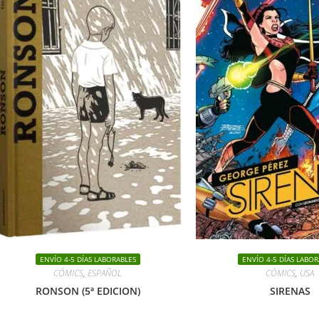
ENVÍO 4-5 DÍAS LABORABLES
ENVÍO 4-5 DÍAS LABOR
CÓMICS
,
ESPAÑOL
CÓMICS
,
USA
RONSON (5ª EDICION)
SIRENAS