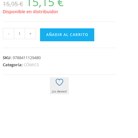
15,15
€
15,95
€
precio
precio
original
actual
era:
es:
Disponible en distribuidor
15,95 €.
15,15 €.
JACK
-
+
AÑADIR AL CARRITO
WOLFGANG
03
NOVELA
SKU:
9788411129480
GRAFICA
Categoría:
CÓMICS
cantidad
¡Lo deseo!