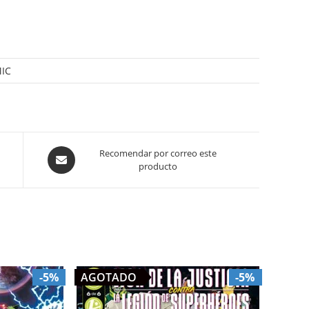
IC
Opens
Recomendar por correo este
producto
in
a
new
window
-5%
AGOTADO
-5%