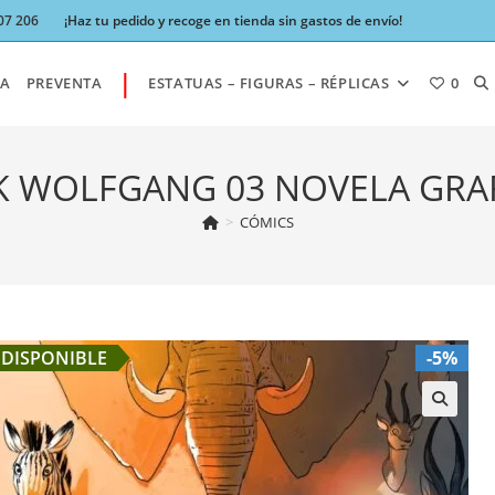
07 206
¡Haz tu pedido y recoge en tienda sin gastos de envío!
|
AL
A
PREVENTA
ESTATUAS – FIGURAS – RÉPLICAS
0
BÚ
K WOLFGANG 03 NOVELA GRA
>
CÓMICS
DE
LA
DISPONIBLE
-5%
W
🔍