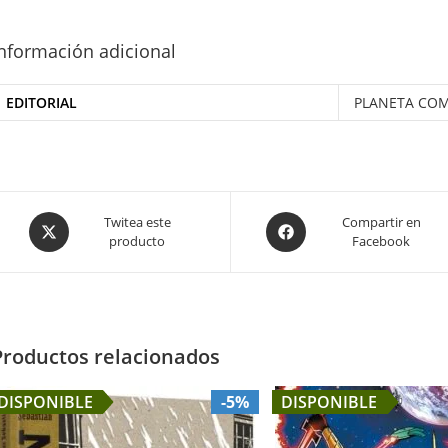
nformación adicional
EDITORIAL
PLANETA COM
Opens
Opens
Twitea este
Compartir en
producto
Facebook
in
in
a
a
new
new
window
window
Productos relacionados
DISPONIBLE
-5%
DISPONIBLE