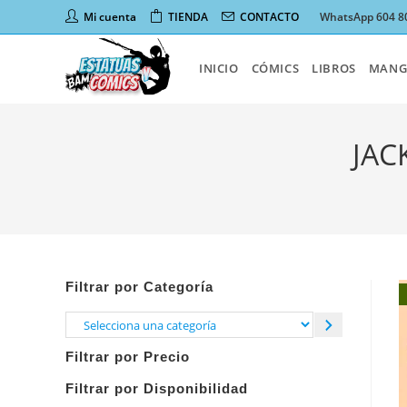
Ir
Mi cuenta
TIENDA
CONTACTO
WhatsApp 604 8
al
contenido
INICIO
CÓMICS
LIBROS
MANG
JAC
Filtrar por Categoría
Selecciona
una
Filtrar por Precio
categoría
Filtrar por Disponibilidad