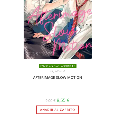
ENVÍO 4-5 DÍAS LABORABLES
BL
,
MANGA
AFTERIMAGE SLOW MOTION
El
El
8,55
€
9,00
€
precio
precio
original
actual
AÑADIR AL CARRITO
era:
es:
9,00 €.
8,55 €.