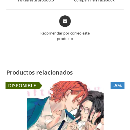
Twitea este producto
Compartir en Facebook
new
new
window
window
Opens
in
a
Recomendar por correo este
new
producto
window
Productos relacionados
DISPONIBLE
-5%