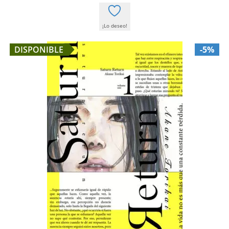
¡Lo deseo!
DISPONIBLE
-5%