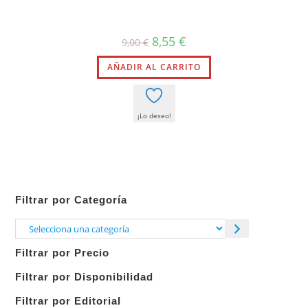
El
El
8,55
€
9,00
€
precio
precio
original
actual
AÑADIR AL CARRITO
era:
es:
9,00 €.
8,55 €.
¡Lo deseo!
Filtrar por Categoría
Selecciona
una
Filtrar por Precio
categoría
Filtrar por Disponibilidad
Filtrar por Editorial