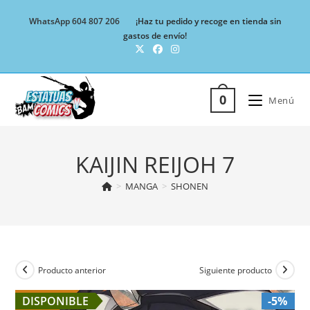
Ir
WhatsApp 604 807 206
¡Haz tu pedido y recoge en tienda sin
al
gastos de envío!
contenido
0
Menú
KAIJIN REIJOH 7
>
MANGA
>
SHONEN
Producto anterior
Siguiente producto
DISPONIBLE
-5%