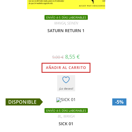
ENVÍO 4-5 DÍAS LABORABLES
MANGA
,
SEINEN
SATURN RETURN 1
El
El
8,55
€
9,00
€
precio
precio
original
actual
AÑADIR AL CARRITO
era:
es:
9,00 €.
8,55 €.
¡Lo deseo!
DISPONIBLE
-5%
ENVÍO 4-5 DÍAS LABORABLES
BL
,
MANGA
SICK 01