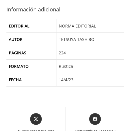
Información adicional
EDITORIAL
NORMA EDITORIAL
AUTOR
TETSUYA TASHIRO
PÁGINAS
224
FORMATO
Rústica
FECHA
14/4/23
Opens
Opens
in
in
a
a