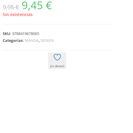
9,45
€
El
El
9,95
€
precio
precio
original
actual
era:
es:
Sin existencias
9,95 €.
9,45 €.
SKU:
9788419678065
Categorías:
MANGA
,
SEINEN
¡Lo deseo!