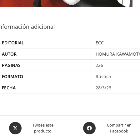
nformación adicional
EDITORIAL
ECC
AUTOR
HOMURA KAWAMOT
PÁGINAS
226
FORMATO
Rústica
FECHA
28/3/23
Opens
Opens
Twitea este
Compartir en
producto
Facebook
in
in
a
a