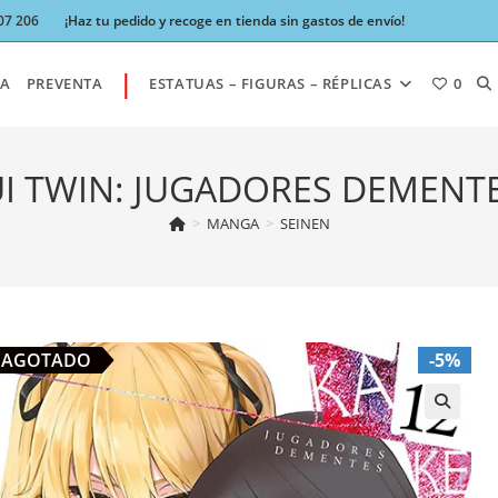
07 206
¡Haz tu pedido y recoge en tienda sin gastos de envío!
|
AL
A
PREVENTA
ESTATUAS – FIGURAS – RÉPLICAS
0
BÚ
I TWIN: JUGADORES DEMENTE
>
MANGA
>
SEINEN
DE
LA
AGOTADO
-5%
W
🔍