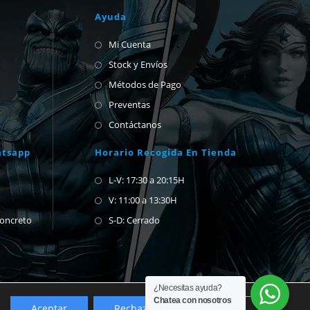
Ayuda
Mi Cuenta
Stock y Envíos
Métodos de Pago
Preventas
Contáctanos
atsapp
Horario Recogida En Tienda
L-V: 17:30 a 20:15H
V: 11:00 a 13:30H
concreto
S-D: Cerrado
¿Necesitas ayuda?
Chatea con nosotros
Aceptar
Rechazar
Ajustes