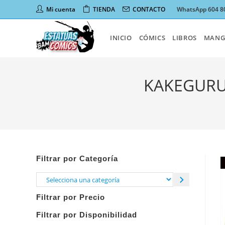
Ir
Mi cuenta
TIENDA
CONTACTO
WhatsApp 604 8
al
contenido
INICIO
CÓMICS
LIBROS
MANG
KAKEGURU
Filtrar por Categoría
Selecciona
una
Filtrar por Precio
categoría
Filtrar por Disponibilidad