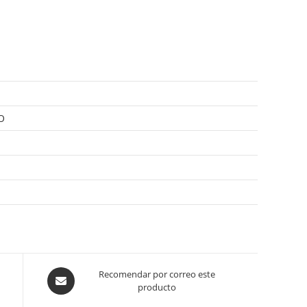
O
Opens
Recomendar por correo este
producto
in
a