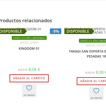
new
new
window
window
Productos relacionados
DISPONIBLE
-5%
DISPONIBLE
ENVÍO 4-5 DÍAS LABORABLES
ENVÍO 4-5 DÍAS LABOR
MANGA
,
SEINEN
MANGA
,
SHONE
KINGDOM 01
TAKAGI-SAN EXPERTA
PESADAS 18
El
El
8,08
€
8,50
€
El
8,08
precio
precio
8,50
€
precio
original
actual
origin
AÑADIR AL CARRITO
era:
es:
AÑADIR AL CAR
era:
8,50 €.
8,08 €.
8,50 €.
¡Lo deseo!
¡Lo deseo!