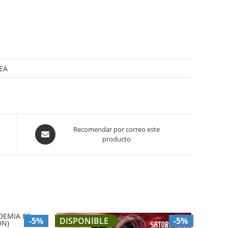
REA
Opens
Recomendar por correo este
producto
in
a
new
window
-5%
DISPONIBLE
-5%