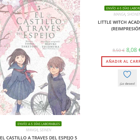
ENVÍO 4-5 DÍAS LABOR
MANGA
,
SHONE
LITTLE WITCH ACAD
(REIMPRESIÓ
El
8,08
8,50
€
precio
origin
AÑADIR AL CAR
era:
8,50 €.
¡Lo deseo!
ENVÍO 4-5 DÍAS LABORABLES
MANGA
,
SEINEN
EL CASTILLO A TRAVES DEL ESPEJO 5