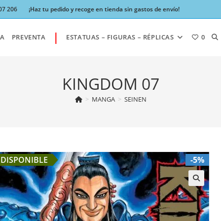
07 206
¡Haz tu pedido y recoge en tienda sin gastos de envío!
|
AL
A
PREVENTA
ESTATUAS – FIGURAS – RÉPLICAS
0
BÚ
KINGDOM 07
>
MANGA
>
SEINEN
DE
LA
DISPONIBLE
-5%
W
🔍