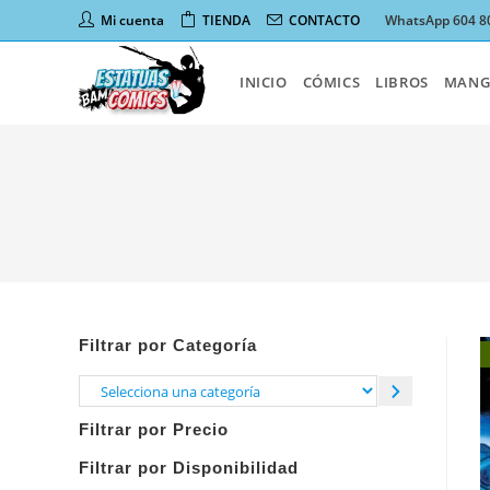
Ir
Mi cuenta
TIENDA
CONTACTO
WhatsApp 604 8
al
contenido
INICIO
CÓMICS
LIBROS
MANG
Filtrar por Categoría
Selecciona
una
Filtrar por Precio
categoría
Filtrar por Disponibilidad