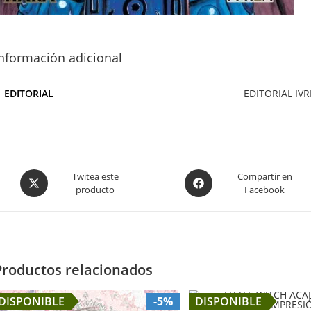
nformación adicional
EDITORIAL
EDITORIAL IV
Opens
Opens
Twitea este
Compartir en
producto
Facebook
in
in
a
a
new
new
window
window
Productos relacionados
DISPONIBLE
-5%
DISPONIBLE