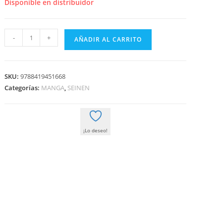
era:
es:
Disponible en distribuidor
8,50 €.
8,08 €.
KINGDOM
-
+
AÑADIR AL CARRITO
07
cantidad
SKU:
9788419451668
Categorías:
MANGA
,
SEINEN
¡Lo deseo!