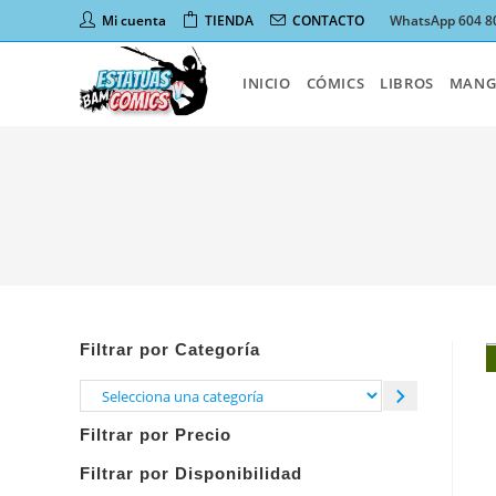
Ir
Mi cuenta
TIENDA
CONTACTO
WhatsApp 604 8
al
contenido
INICIO
CÓMICS
LIBROS
MANG
Filtrar por Categoría
Selecciona
una
Filtrar por Precio
categoría
Filtrar por Disponibilidad