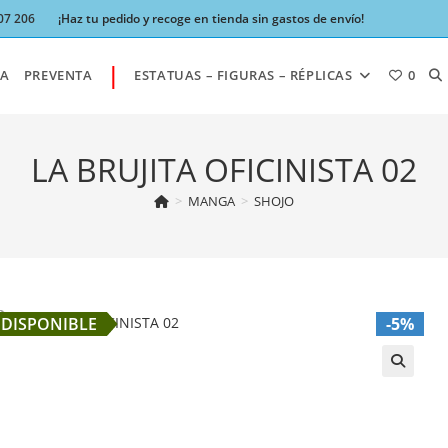
07 206
¡Haz tu pedido y recoge en tienda sin gastos de envío!
|
AL
A
PREVENTA
ESTATUAS – FIGURAS – RÉPLICAS
0
BÚ
LA BRUJITA OFICINISTA 02
>
MANGA
>
SHOJO
DE
LA
DISPONIBLE
-5%
W
🔍