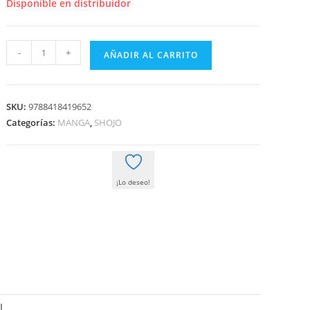
era:
es:
Disponible en distribuidor
8,00 €.
7,60 €.
LA
-
+
AÑADIR AL CARRITO
BRUJITA
OFICINISTA
02
SKU:
9788418419652
cantidad
Categorías:
MANGA
,
SHOJO
¡Lo deseo!
L