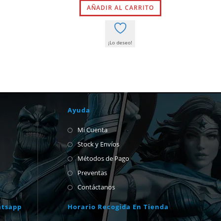
original
actual
AÑADIR AL CARRITO
era:
es:
9,00 €.
8,55 €.
¡Lo deseo!
Ayuda
Mi Cuenta
Stock y Envíos
Métodos de Pago
Preventas
Contáctanos
atsapp
Horario Recogida En Tienda