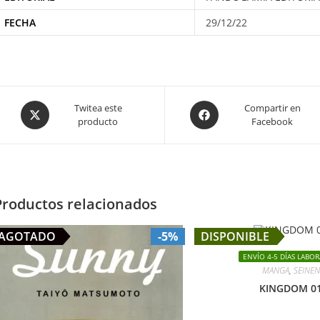
FECHA
29/12/22
Opens
Opens
Twitea este
Compartir en
producto
Facebook
in
in
a
a
new
new
window
window
Productos relacionados
AGOTADO
-5%
DISPONIBLE
ENVÍO 4-5 DÍAS LABOR
MANGA
,
SEINEN
KINGDOM 0