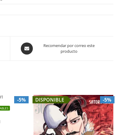
Opens
Recomendar por correo este
producto
in
a
new
window
-5%
DISPONIBLE
-5%
ABLES
1