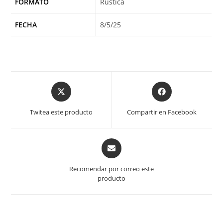
FORMATO
Rústica
FECHA
8/5/25
Opens
Opens
in
in
a
a
Twitea este producto
Compartir en Facebook
new
new
window
window
Opens
in
a
Recomendar por correo este
new
producto
window