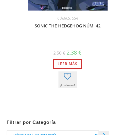
CÓMICS
,
USA
SONIC THE HEDGEHOG NÚM. 42
El
El
2,38
€
2,50
€
precio
precio
original
actual
LEER MÁS
era:
es:
2,50 €.
2,38 €.
¡Lo deseo!
Filtrar por Categoría
Selecciona