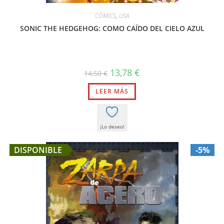
CÓMICS
,
USA
SONIC THE HEDGEHOG: COMO CAÍDO DEL CIELO AZUL
El
El
13,78
€
14,50
€
precio
precio
original
actual
LEER MÁS
era:
es:
14,50 €.
13,78 €.
¡Lo deseo!
DISPONIBLE
-5%