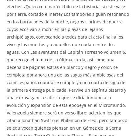
efectos. ¿Quién retomará el hilo de la historia, si este yace
por tierra, cortado e inerte? Los tambores siguen resonando
en los barracones de la noche, negros clarines de guerra
cuyos ecos van a morir en las playas de lejanos
archipiélagos, convocando a todos para el acto final, a los
vivos y los muertos y a aquellos que nadan entre dos
aguas. Con Las aventuras del Capitán Torrezno volumen 6,
que recoge el tomo de La última curda, así como una
decena de páginas extras en blanco y negro y color, se
completa por ahora una de las sagas más ambiciosas del
cómic español, cuando se cumple ya un cuarto de siglo de
la primera entrega publicada. Pervive un espíritu bizarro y
una extravagancia satírica que se diría inmune a la
evolución y expansión de esta epopeya en el Micromundo.
Valenzuela siempre será un verso libre: aciertan los que
citan a Jonathan Swift o el Philémon de Fred; pero tampoco
se equivocan quienes piensan en un Gómez de la Serna
ilustrado por Terry Gilliam o en Thomas Pynchon por