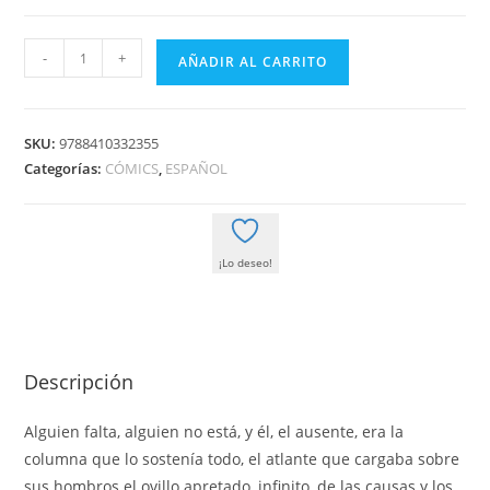
LAS
-
+
AÑADIR AL CARRITO
AVENTURAS
DEL
CAPITAN
SKU:
9788410332355
TORREZNO
Categorías:
CÓMICS
,
ESPAÑOL
VOLUMEN
6
LA
¡Lo deseo!
ULTICA
CURDA
cantidad
Descripción
Alguien falta, alguien no está, y él, el ausente, era la
columna que lo sostenía todo, el atlante que cargaba sobre
sus hombros el ovillo apretado, infinito, de las causas y los