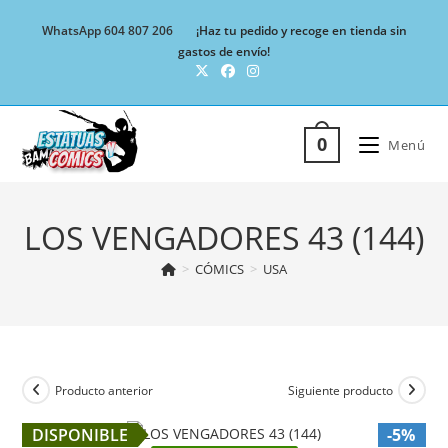
Ir
WhatsApp 604 807 206
¡Haz tu pedido y recoge en tienda sin
al
gastos de envío!
contenido
0
Menú
LOS VENGADORES 43 (144)
>
CÓMICS
>
USA
Producto anterior
Siguiente producto
DISPONIBLE
-5%