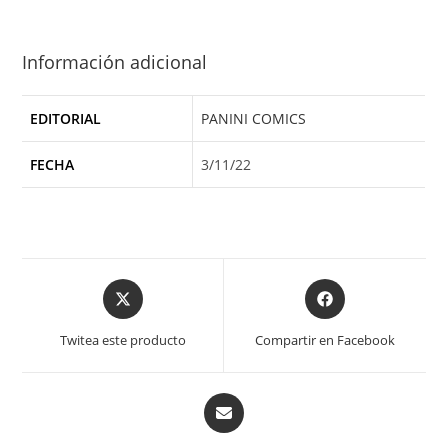
Información adicional
EDITORIAL
PANINI COMICS
FECHA
3/11/22
Opens
Opens
in
in
a
a
Twitea este producto
Compartir en Facebook
new
new
window
window
Opens
in
a