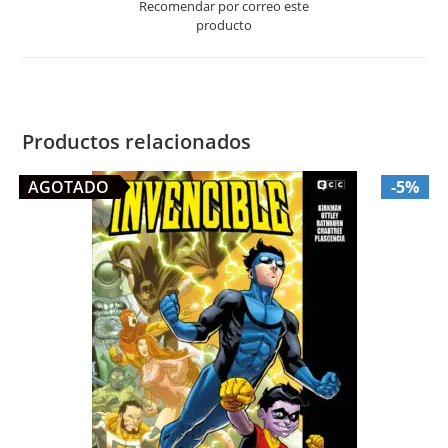
Recomendar por correo este
new
producto
window
Productos relacionados
AGOTADO
-5%