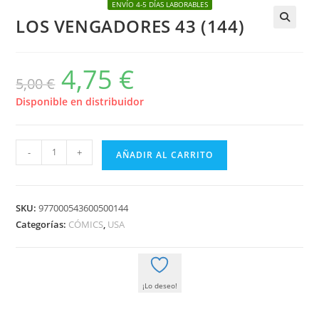
ENVÍO 4-5 DÍAS LABORABLES
LOS VENGADORES 43 (144)
🔍
4,75
€
El
El
5,00
€
precio
precio
original
actual
era:
es:
Disponible en distribuidor
5,00 €.
4,75 €.
LOS
-
+
AÑADIR AL CARRITO
VENGADORES
43
(144)
SKU:
977000543600500144
cantidad
Categorías:
CÓMICS
,
USA
¡Lo deseo!