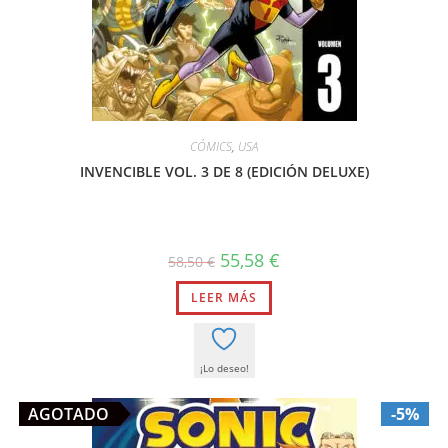
CÓMICS
,
USA
INVENCIBLE VOL. 3 DE 8 (EDICIÓN DELUXE)
El
El
55,58
€
58,50
€
precio
precio
original
actual
LEER MÁS
era:
es:
58,50 €.
55,58 €.
¡Lo deseo!
AGOTADO
-5%