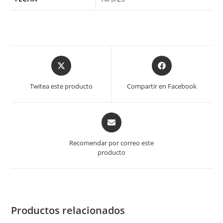
Opens
Opens
in
in
a
a
Twitea este producto
Compartir en Facebook
new
new
window
window
Opens
in
a
Recomendar por correo este
new
producto
window
Productos relacionados