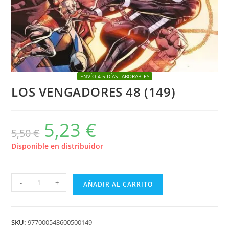
ENVÍO 4-5 DÍAS LABORABLES
LOS VENGADORES 48 (149)
5,23
€
El
El
5,50
€
precio
precio
original
actual
era:
es:
Disponible en distribuidor
5,50 €.
5,23 €.
LOS
-
+
AÑADIR AL CARRITO
VENGADORES
48
(149)
SKU:
977000543600500149