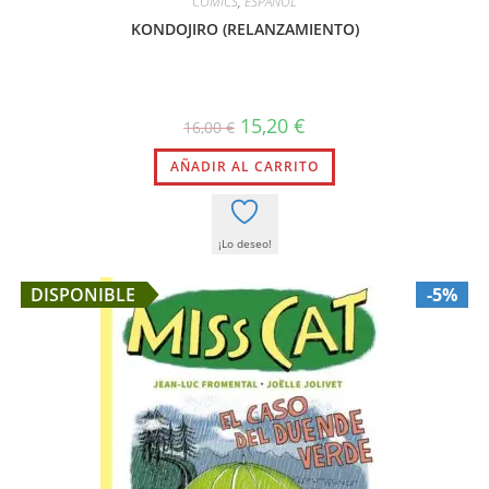
CÓMICS
,
ESPAÑOL
KONDOJIRO (RELANZAMIENTO)
El
El
15,20
€
16,00
€
precio
precio
original
actual
AÑADIR AL CARRITO
era:
es:
16,00 €.
15,20 €.
¡Lo deseo!
DISPONIBLE
-5%