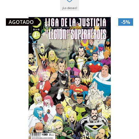
¡Lo deseo!
AGOTADO
-5%