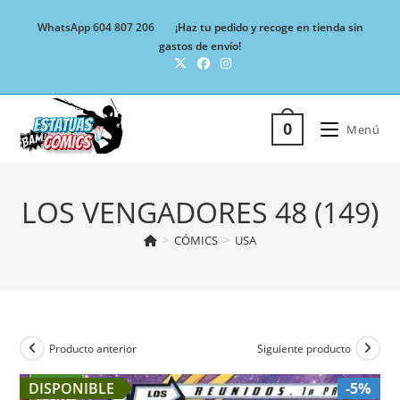
Ir
WhatsApp 604 807 206
¡Haz tu pedido y recoge en tienda sin
al
gastos de envío!
contenido
0
Menú
LOS VENGADORES 48 (149)
>
CÓMICS
>
USA
Producto anterior
Siguiente producto
DISPONIBLE
-5%