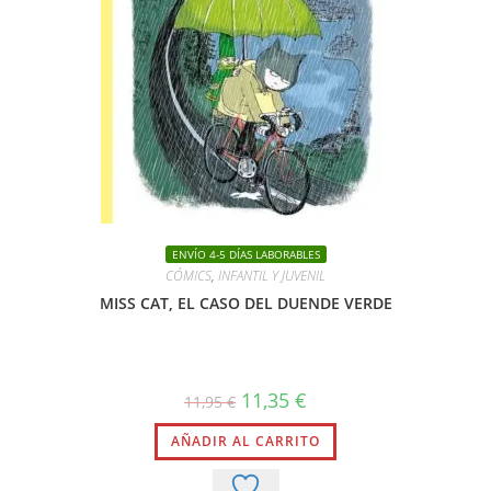
ENVÍO 4-5 DÍAS LABORABLES
CÓMICS
,
INFANTIL Y JUVENIL
MISS CAT, EL CASO DEL DUENDE VERDE
El
El
11,35
€
11,95
€
precio
precio
original
actual
AÑADIR AL CARRITO
era:
es:
11,95 €.
11,35 €.