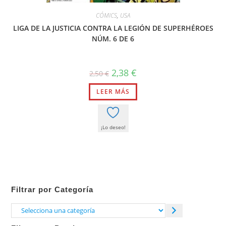
CÓMICS
,
USA
LIGA DE LA JUSTICIA CONTRA LA LEGIÓN DE SUPERHÉROES
NÚM. 6 DE 6
El
El
2,38
€
2,50
€
precio
precio
original
actual
LEER MÁS
era:
es:
2,50 €.
2,38 €.
¡Lo deseo!
Filtrar por Categoría
Selecciona
una