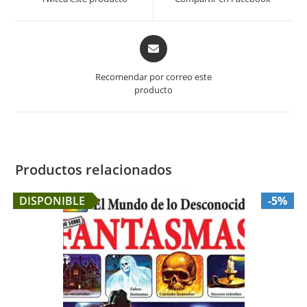
new
new
window
window
Opens
in
a
Recomendar por correo este
new
producto
window
Productos relacionados
DISPONIBLE
-5%