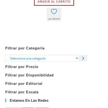
AÑADIR AL CARRITO
era:
es:
35,00 €.
33,25 €.
¡Lo deseo!
Filtrar por Categoría
Selecciona
una
Filtrar por Precio
categoría
Filtrar por Disponibilidad
Filtrar por Editorial
Filtrar por Escala
Estamos En Las Redes