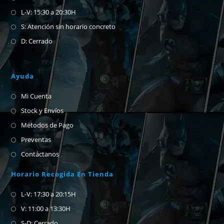
L-V: 15:30 a 20:30H
S: Atención sin horario concreto
D: Cerrado
Ayuda
Mi Cuenta
Stock y Envíos
Métodos de Pago
Preventas
Contáctanos
Horario Recogida En Tienda
L-V: 17:30 a 20:15H
V: 11:00 a 13:30H
S-D: Cerrado