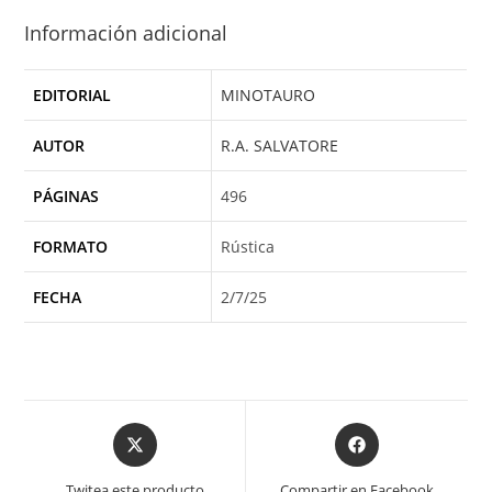
Información adicional
EDITORIAL
MINOTAURO
AUTOR
R.A. SALVATORE
PÁGINAS
496
FORMATO
Rústica
FECHA
2/7/25
Opens
Opens
in
in
a
a
Twitea este producto
Compartir en Facebook