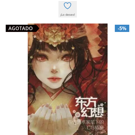
¡Lo deseo!
AGOTADO
-5%