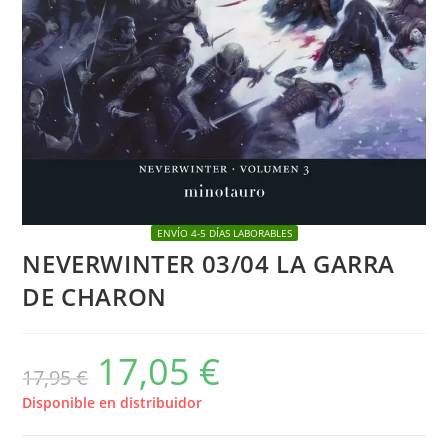
ENVÍO 4-5 DÍAS LABORABLES
NEVERWINTER 03/04 LA GARRA
DE CHARON
17,05
€
El
El
17,95
€
precio
precio
original
actual
era:
es:
Disponible en distribuidor
17,95 €.
17,05 €.