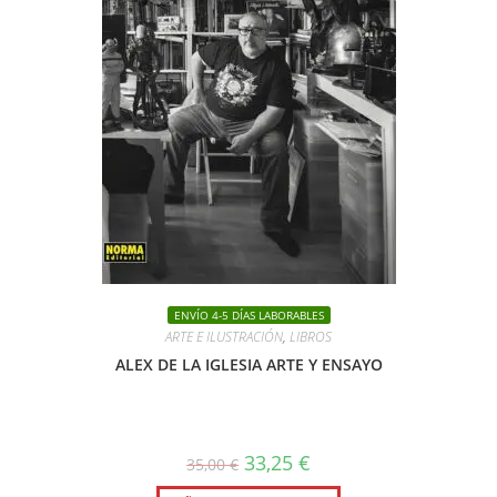
ENVÍO 4-5 DÍAS LABORABLES
ARTE E ILUSTRACIÓN
,
LIBROS
ALEX DE LA IGLESIA ARTE Y ENSAYO
El
El
33,25
€
35,00
€
precio
precio
original
actual