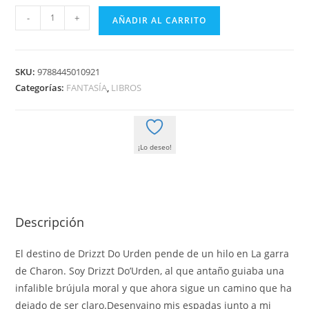
NEVERWINTER
-
+
AÑADIR AL CARRITO
03/04
LA
GARRA
SKU:
9788445010921
DE
Categorías:
FANTASÍA
,
LIBROS
CHARON
cantidad
¡Lo deseo!
Descripción
El destino de Drizzt Do Urden pende de un hilo en La garra
de Charon. Soy Drizzt Do’Urden, al que antaño guiaba una
infalible brújula moral y que ahora sigue un camino que ha
dejado de ser claro.Desenvaino mis espadas junto a mi