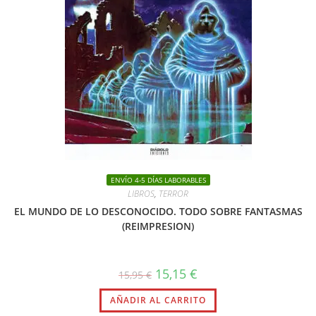
ENVÍO 4-5 DÍAS LABORABLES
LIBROS
,
TERROR
EL MUNDO DE LO DESCONOCIDO. TODO SOBRE FANTASMAS
(REIMPRESION)
El
El
15,15
€
15,95
€
precio
precio
original
actual
AÑADIR AL CARRITO
era:
es:
15,95 €.
15,15 €.