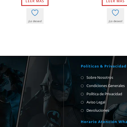
LEER MÁS
era:
es:
LEER MÁS
era:
58,50 €.
55,58 €.
2,50 €.
¡Lo deseo!
¡Lo deseo!
Políticas & Privacidad
Sobre Nosotros
Condiciones Generales
Política de Privacidad
Aviso Legal
Devoluciones
Horario Atención Wh