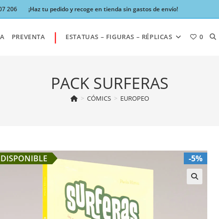
07 206
¡Haz tu pedido y recoge en tienda sin gastos de envío!
|
AL
A
PREVENTA
ESTATUAS – FIGURAS – RÉPLICAS
0
BÚ
PACK SURFERAS
>
CÓMICS
>
EUROPEO
DE
LA
DISPONIBLE
-5%
W
🔍