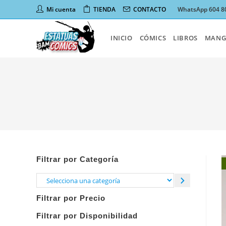
Ir
Mi cuenta
TIENDA
CONTACTO
WhatsApp 604 8
al
contenido
INICIO
CÓMICS
LIBROS
MANG
Filtrar por Categoría
Selecciona
una
Filtrar por Precio
categoría
Filtrar por Disponibilidad