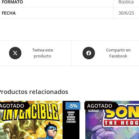
FORMATO
Rústica
FECHA
30/6/25
Opens
Opens
Twitea este
Compartir en
producto
Facebook
in
in
a
a
new
new
window
window
Productos relacionados
AGOTADO
-5%
AGOTADO