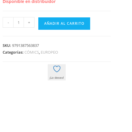
era:
es:
Disponible en distribuidor
23,50 €.
22,33 €.
PACK
-
+
AÑADIR AL CARRITO
SURFERAS
cantidad
SKU:
9791387563837
Categorías:
CÓMICS
,
EUROPEO
¡Lo deseo!