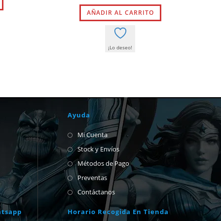
es:
original
actual
2,38 €.
AÑADIR AL CARRITO
era:
es:
15,95 €.
15,15 €.
¡Lo deseo!
Ayuda
Mi Cuenta
Stock y Envíos
Métodos de Pago
Preventas
Contáctanos
atsapp
Horario Recogida En Tienda