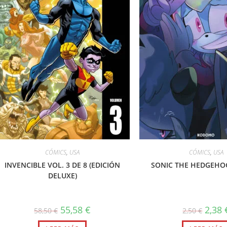
CÓMICS
,
USA
CÓMICS
,
USA
INVENCIBLE VOL. 3 DE 8 (EDICIÓN
SONIC THE HEDGEHO
DELUXE)
El
El
El
55,58
€
2,38
58,50
€
2,50
€
precio
precio
precio
original
actual
origin