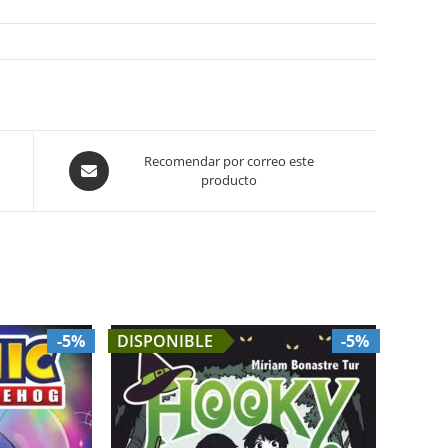
Opens
Recomendar por correo este
producto
in
a
new
window
-5%
DISPONIBLE
-5%