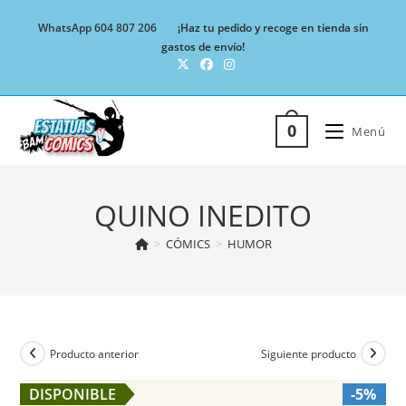
Ir
WhatsApp 604 807 206
¡Haz tu pedido y recoge en tienda sin
al
gastos de envío!
contenido
0
Menú
QUINO INEDITO
>
CÓMICS
>
HUMOR
Producto anterior
Siguiente producto
DISPONIBLE
-5%