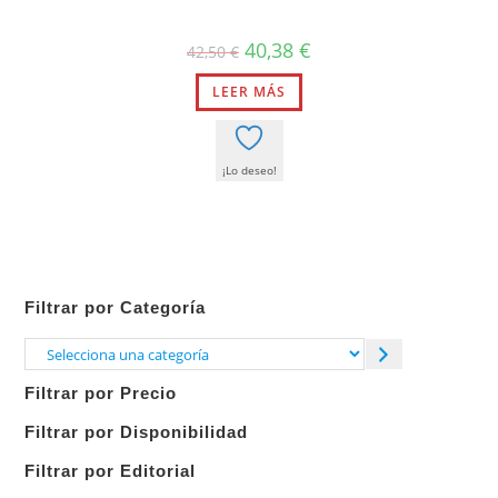
El
El
40,38
€
42,50
€
precio
precio
original
actual
LEER MÁS
era:
es:
42,50 €.
40,38 €.
¡Lo deseo!
Filtrar por Categoría
Selecciona
una
Filtrar por Precio
categoría
Filtrar por Disponibilidad
Filtrar por Editorial