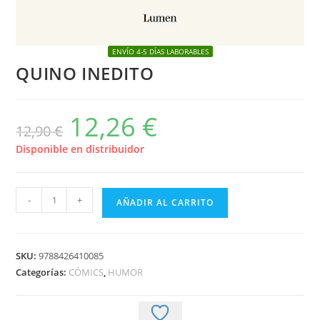
ENVÍO 4-5 DÍAS LABORABLES
QUINO INEDITO
12,26
€
El
El
12,90
€
precio
precio
original
actual
era:
es:
Disponible en distribuidor
12,90 €.
12,26 €.
QUINO
-
+
AÑADIR AL CARRITO
INEDITO
cantidad
SKU:
9788426410085
Categorías:
CÓMICS
,
HUMOR