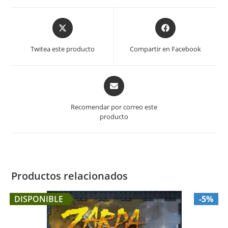
Opens
Opens
in
in
a
a
Twitea este producto
Compartir en Facebook
new
new
window
window
Opens
in
a
Recomendar por correo este
new
producto
window
Productos relacionados
DISPONIBLE
-5%