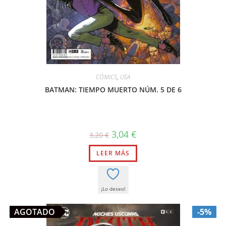
CÓMICS
,
USA
BATMAN: TIEMPO MUERTO NÚM. 5 DE 6
El
El
3,04
€
3,20
€
precio
precio
original
actual
LEER MÁS
era:
es:
3,20 €.
3,04 €.
¡Lo deseo!
AGOTADO
-5%