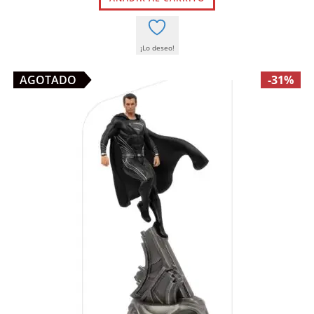
332,00 €.
199,00 €.
¡Lo deseo!
AGOTADO
-31%