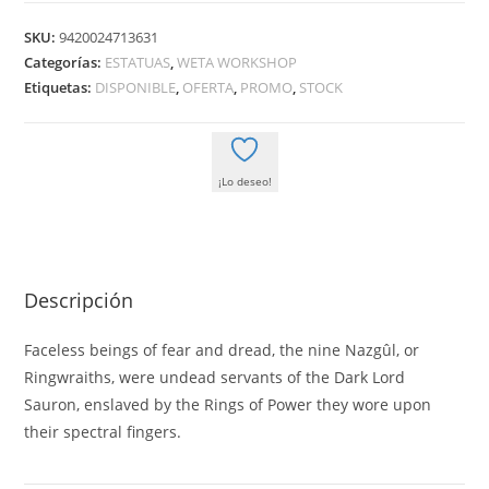
LORD
SKU:
9420024713631
OF
Categorías:
ESTATUAS
,
WETA WORKSHOP
THE
Etiquetas:
DISPONIBLE
,
OFERTA
,
PROMO
,
STOCK
RINGS
-
MINIATURE
¡Lo deseo!
STATUE
15
CM
-
Descripción
WETA
WORKSHOP
Faceless beings of fear and dread, the nine Nazgûl, or
cantidad
Ringwraiths, were undead servants of the Dark Lord
Sauron, enslaved by the Rings of Power they wore upon
their spectral fingers.