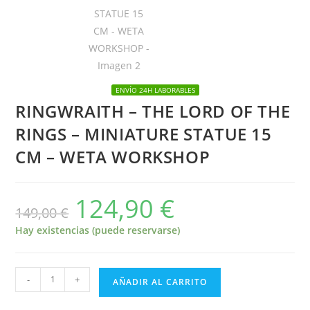
ENVÍO 24H LABORABLES
RINGWRAITH – THE LORD OF THE
RINGS – MINIATURE STATUE 15
CM – WETA WORKSHOP
124,90
€
El
El
149,00
€
precio
precio
original
actual
era:
es:
Hay existencias (puede reservarse)
149,00 €.
124,90 €.
RINGWRAITH
-
+
AÑADIR AL CARRITO
-
THE