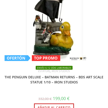
OFERTÓN
TOP PROMO
ENVÍO 6-12 DÍAS LABORABLES
ESTATUAS
,
IRON STUDIOS
THE PENGUIN DELUXE – BATMAN RETURNS – BDS ART SCALE
STATUE 1/10 – IRON STUDIOS
El
El
199,00
€
332,00
€
precio
precio
original
actual
AÑADIR AL CARRITO
era:
es: