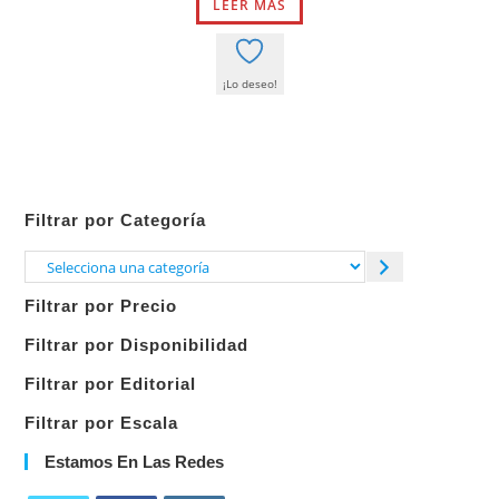
LEER MÁS
era:
es:
199,00 €.
149,00 €.
¡Lo deseo!
Filtrar por Categoría
Selecciona
una
Filtrar por Precio
categoría
Filtrar por Disponibilidad
Filtrar por Editorial
Filtrar por Escala
Estamos En Las Redes