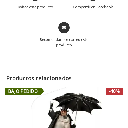
a
a
Twitea este producto
Compartir en Facebook
new
new
window
window
Opens
in
a
Recomendar por correo este
new
producto
window
Productos relacionados
BAJO PEDIDO
-40%