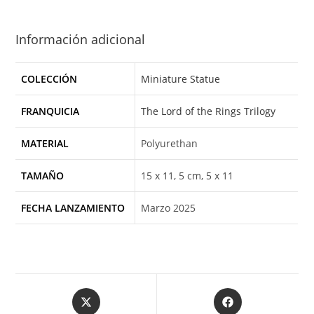
Información adicional
COLECCIÓN
Miniature Statue
FRANQUICIA
The Lord of the Rings Trilogy
MATERIAL
Polyurethan
TAMAÑO
15 x 11, 5 cm, 5 x 11
FECHA LANZAMIENTO
Marzo 2025
Opens
Opens
in
in