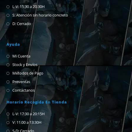
L-V: 15:30 a 20:30H
S: Atención sin horario concreto
D: Cerrado
Ayuda
Mi Cuenta
Stock y Envíos
Métodos de Pago
Preventas
Contáctanos
Horario Recogida En Tienda
L-V: 17:30 a 20:15H
V: 11:00 a 13:30H
S-D: Cerrado