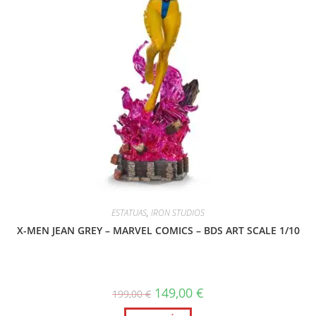
ESTATUAS
,
IRON STUDIOS
X-MEN JEAN GREY – MARVEL COMICS – BDS ART SCALE 1/10
El
El
149,00
€
199,00
€
precio
precio
original
actual