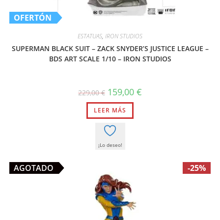
OFERTÓN
ESTATUAS
,
IRON STUDIOS
SUPERMAN BLACK SUIT – ZACK SNYDER’S JUSTICE LEAGUE –
BDS ART SCALE 1/10 – IRON STUDIOS
El
El
159,00
€
229,00
€
precio
precio
original
actual
LEER MÁS
era:
es:
229,00 €.
159,00 €.
¡Lo deseo!
AGOTADO
-25%