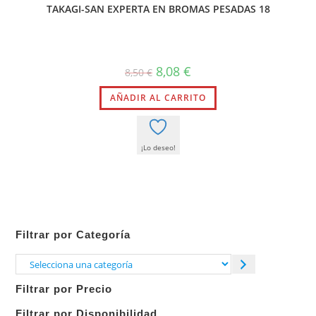
TAKAGI-SAN EXPERTA EN BROMAS PESADAS 18
El
El
8,08
€
8,50
€
precio
precio
original
actual
AÑADIR AL CARRITO
era:
es:
8,50 €.
8,08 €.
¡Lo deseo!
Filtrar por Categoría
Selecciona
una
Filtrar por Precio
categoría
Filtrar por Disponibilidad