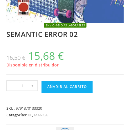
ENVÍO 4-5 DÍAS LABORABLES
SEMANTIC ERROR 02
15,68
€
El
El
16,50
€
precio
precio
original
actual
era:
es:
Disponible en distribuidor
16,50 €.
15,68 €.
SEMANTIC
-
+
AÑADIR AL CARRITO
ERROR
02
cantidad
SKU:
9791370133320
Categorías:
BL
,
MANGA