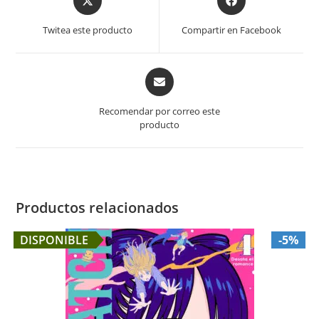
in
in
a
a
Twitea este producto
Compartir en Facebook
new
new
window
window
Opens
in
a
Recomendar por correo este
new
producto
window
Productos relacionados
DISPONIBLE
-5%