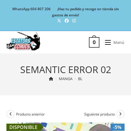
Ir
WhatsApp 604 807 206
¡Haz tu pedido y recoge en tienda sin
al
gastos de envío!
contenido
0
Menú
SEMANTIC ERROR 02
>
MANGA
>
BL
Producto anterior
Siguiente producto
DISPONIBLE
-5%