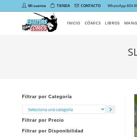
Ir
Mi cuenta
TIENDA
CONTACTO
WhatsApp 604 8
al
contenido
INICIO
CÓMICS
LIBROS
MANG
S
Filtrar por Categoría
Selecciona
una
Filtrar por Precio
categoría
Filtrar por Disponibilidad