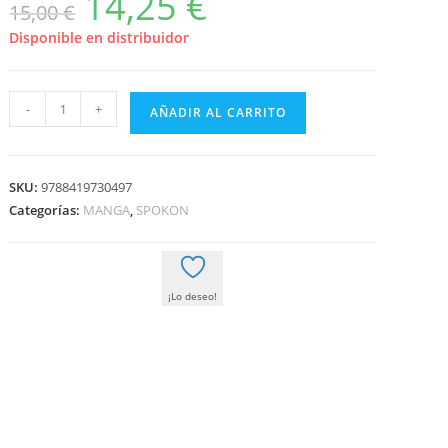
14,25
€
15,00
€
precio
precio
original
actual
era:
es:
Disponible en distribuidor
15,00 €.
14,25 €.
SLAM
-
+
AÑADIR AL CARRITO
DUNK
NEW
EDITION
SKU:
9788419730497
VOL
Categorías:
MANGA
,
SPOKON
05
cantidad
¡Lo deseo!