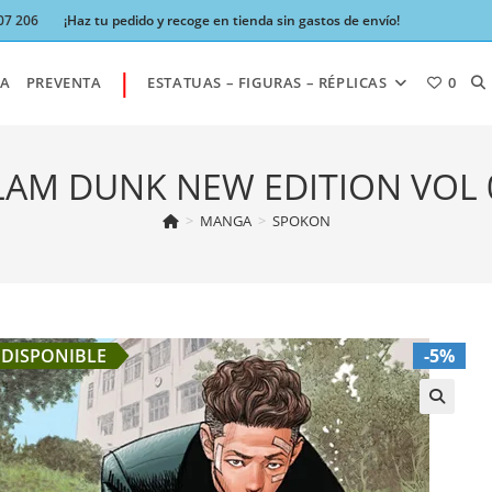
07 206
¡Haz tu pedido y recoge en tienda sin gastos de envío!
|
AL
A
PREVENTA
ESTATUAS – FIGURAS – RÉPLICAS
0
BÚ
LAM DUNK NEW EDITION VOL 
>
MANGA
>
SPOKON
DE
LA
DISPONIBLE
-5%
W
🔍