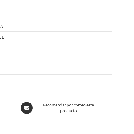
EA
UE
Opens
Recomendar por correo este
producto
in
a
new
window