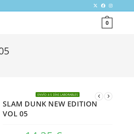
TERNAR
0
SQUEDA
05
ENVÍO 4-5 DÍAS LABORABLES
SLAM DUNK NEW EDITION
EB
VOL 05
El
El