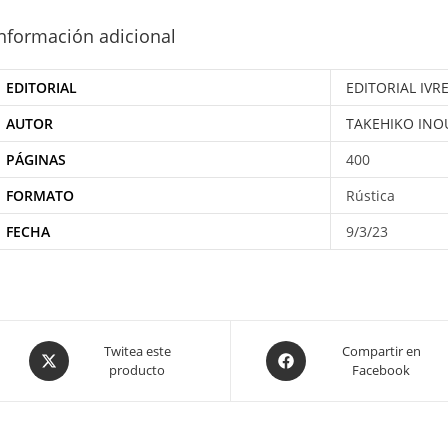
nformación adicional
EDITORIAL
EDITORIAL IVR
AUTOR
TAKEHIKO INO
PÁGINAS
400
FORMATO
Rústica
FECHA
9/3/23
Opens
Opens
Twitea este
Compartir en
producto
Facebook
in
in
a
a
new
new
window
window