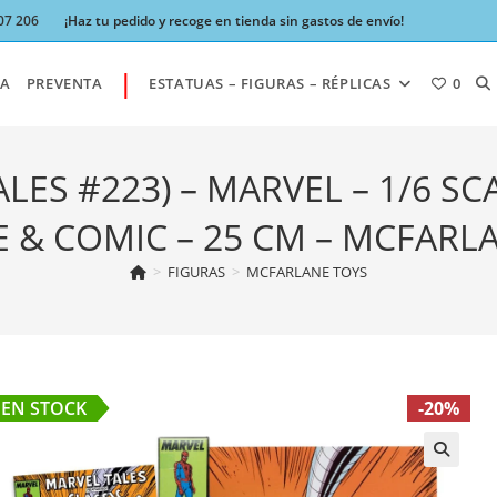
07 206
¡Haz tu pedido y recoge en tienda sin gastos de envío!
|
AL
A
PREVENTA
ESTATUAS – FIGURAS – RÉPLICAS
0
BÚ
LES #223) – MARVEL – 1/6 SC
 & COMIC – 25 CM – MCFARL
DE
>
FIGURAS
>
MCFARLANE TOYS
LA
EN STOCK
-20%
W
🔍