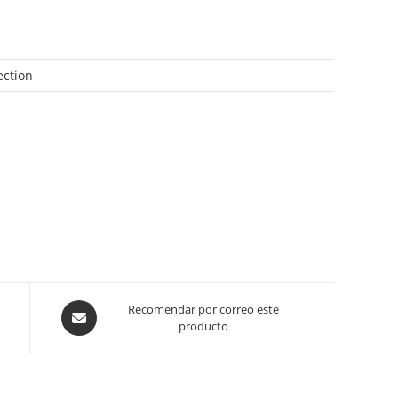
ection
Opens
Recomendar por correo este
producto
in
a
new
window