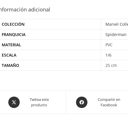
nformación adicional
COLECCIÓN
Marvel Coll
FRANQUICIA
Spiderman
MATERIAL
PVC
ESCALA
1/6
TAMAÑO
25 cm
Opens
Opens
Twitea este
Compartir en
producto
Facebook
in
in
a
a
new
new
window
window