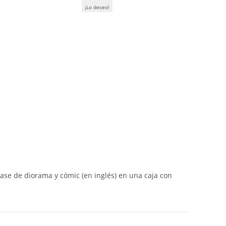
¡Lo deseo!
SCALE
COLLECTIBLE
FIGURE
W/SCENE
&
COMIC
-
25
CM
-
MCFARLANE
TOYS
cantidad
ase de diorama y cómic (en inglés) en una caja con