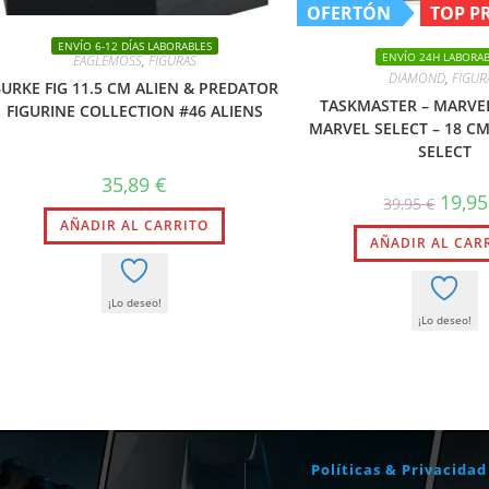
OFERTÓN
TOP 
ENVÍO 6-12 DÍAS LABORABLES
ENVÍO 24H LABORAB
EAGLEMOSS
,
FIGURAS
DIAMOND
,
FIGUR
URKE FIG 11.5 CM ALIEN & PREDATOR
TASKMASTER – MARVE
FIGURINE COLLECTION #46 ALIENS
MARVEL SELECT – 18 C
SELECT
35,89
€
El
19,9
39,95
€
precio
AÑADIR AL CARRITO
origina
AÑADIR AL CAR
era:
39,95 €
¡Lo deseo!
¡Lo deseo!
Políticas & Privacidad