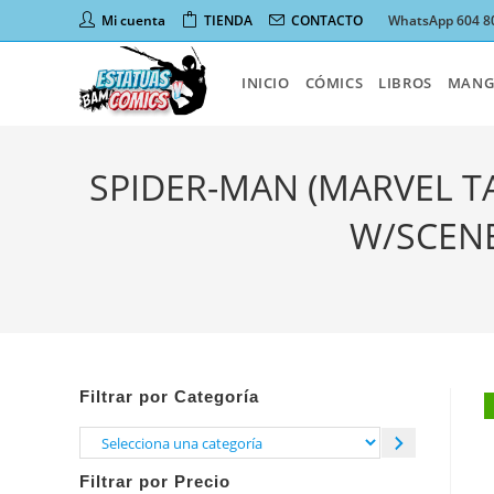
Ir
Mi cuenta
TIENDA
CONTACTO
WhatsApp 604 8
al
contenido
INICIO
CÓMICS
LIBROS
MANG
SPIDER-MAN (MARVEL TA
W/SCENE
Filtrar por Categoría
Selecciona
una
Filtrar por Precio