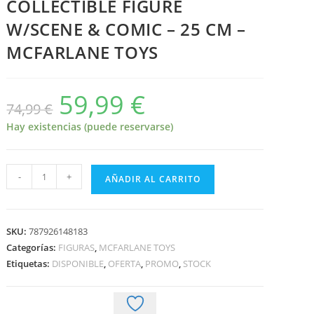
COLLECTIBLE FIGURE
W/SCENE & COMIC – 25 CM –
MCFARLANE TOYS
59,99
€
El
El
74,99
€
precio
precio
original
actual
era:
es:
Hay existencias (puede reservarse)
74,99 €.
59,99 €.
SPIDER-
-
+
AÑADIR AL CARRITO
MAN
(MARVEL
TALES
SKU:
787926148183
#223)
Categorías:
FIGURAS
,
MCFARLANE TOYS
-
Etiquetas:
DISPONIBLE
,
OFERTA
,
PROMO
,
STOCK
MARVEL
-
1/6