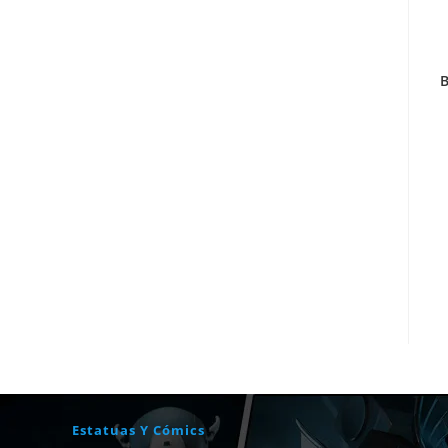
B
Estatuas Y Cómics