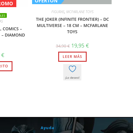
OFERTÓN
PROMO
FIGURAS
,
MCFARLANE TOYS
LES
THE JOKER (INFINITE FRONTIER) – DC
AS
MULTIVERSE – 18 CM – MCFARLANE
L COMICS –
TOYS
M – DIAMOND
El
El
19,95
€
34,90
€
precio
precio
original
actual
El
5
€
LEER MÁS
era:
es:
precio
34,90 €.
19,95 €.
l
actual
RITO
es:
.
19,95 €.
¡Lo deseo!
Ayuda