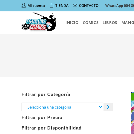
Ir
Mi cuenta
TIENDA
CONTACTO
WhatsApp 604 8
al
contenido
INICIO
CÓMICS
LIBROS
MANG
Filtrar por Categoría
Selecciona
una
Filtrar por Precio
categoría
Filtrar por Disponibilidad