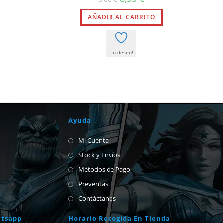
precio
precio
original
actual
AÑADIR AL CARRITO
era:
es:
9,00 €.
8,55 €.
¡Lo deseo!
Ayuda
Mi Cuenta
Stock y Envíos
Métodos de Pago
Preventas
Contáctanos
atsapp
Horario Recogida En Tienda