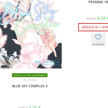
PESADAS 18
El
8,08
8,50
€
precio
origin
AÑADIR AL CAR
era:
8,50 €.
¡Lo deseo!
ENVÍO 4-5 DÍAS LABORABLES
BL
,
MANGA
BLUE SKY COMPLEX 3
El
El
8,55
€
9,00
€