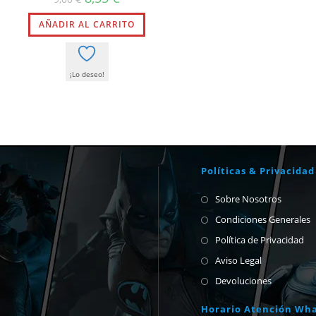
precio
precio
original
actual
AÑADIR AL CARRITO
era:
es:
9,00 €.
8,55 €.
¡Lo deseo!
Políticas & Privacidad
Sobre Nosotros
Condiciones Generales
Política de Privacidad
Aviso Legal
Devoluciones
Horario Atención Wh