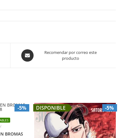
Opens
Recomendar por correo este
producto
in
a
new
window
-5%
DISPONIBLE
-5%
ABLES
N
 EN BROMAS