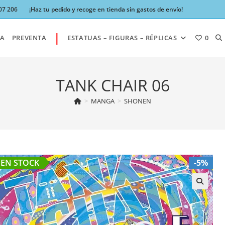
07 206
¡Haz tu pedido y recoge en tienda sin gastos de envío!
|
AL
A
PREVENTA
ESTATUAS – FIGURAS – RÉPLICAS
0
BÚ
TANK CHAIR 06
>
MANGA
>
SHONEN
DE
LA
EN STOCK
-5%
W
🔍