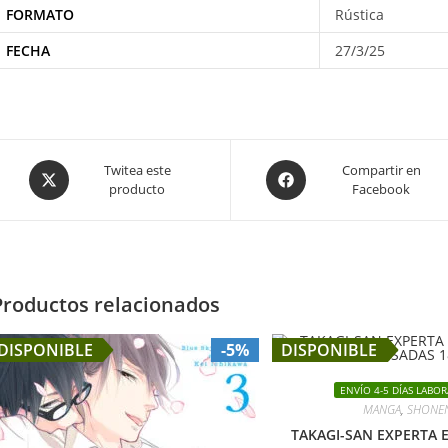
FORMATO
Rústica
FECHA
27/3/25
Opens
Opens
Twitea este
Compartir en
producto
Facebook
in
in
a
a
new
new
window
window
Productos relacionados
DISPONIBLE
-5%
DISPONIBLE
ENVÍO 4-5 DÍAS LABOR
MANGA
,
SHONE
TAKAGI-SAN EXPERTA