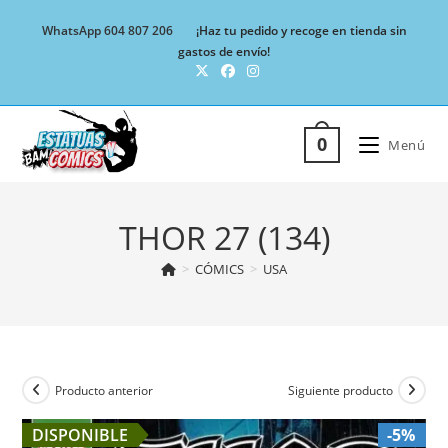
Ir
WhatsApp 604 807 206
¡Haz tu pedido y recoge en tienda sin
al
gastos de envío!
contenido
0
Menú
THOR 27 (134)
>
CÓMICS
>
USA
Producto anterior
Siguiente producto
DISPONIBLE
-5%