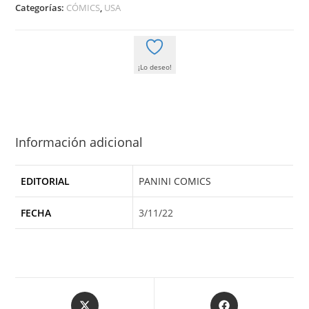
Categorías:
CÓMICS
,
USA
¡Lo deseo!
Información adicional
EDITORIAL
PANINI COMICS
FECHA
3/11/22
Opens
Opens