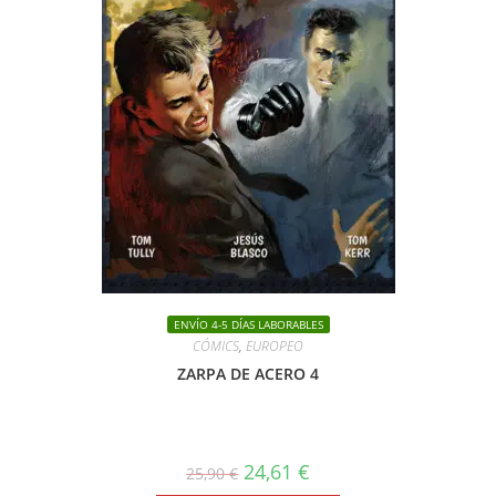
ENVÍO 4-5 DÍAS LABORABLES
CÓMICS
,
EUROPEO
ZARPA DE ACERO 4
El
El
24,61
€
25,90
€
precio
precio