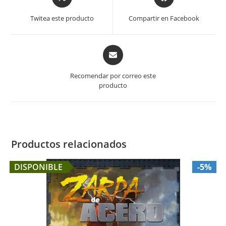
in
in
a
a
Twitea este producto
Compartir en Facebook
new
new
window
window
Opens
in
a
Recomendar por correo este
new
producto
window
Productos relacionados
DISPONIBLE
-5%