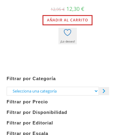
El
El
12,30
€
12,95
€
precio
precio
original
actual
AÑADIR AL CARRITO
era:
es:
12,95 €.
12,30 €.
¡Lo deseo!
Filtrar por Categoría
Selecciona
una
Filtrar por Precio
categoría
Filtrar por Disponibilidad
Filtrar por Editorial
Filtrar por Escala