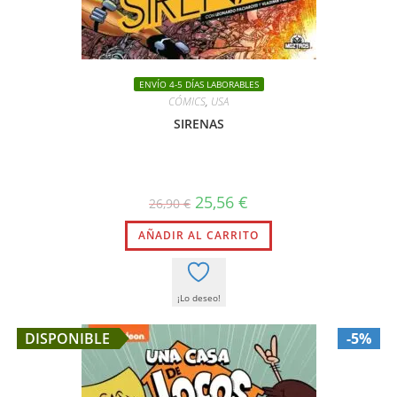
ENVÍO 4-5 DÍAS LABORABLES
CÓMICS
,
USA
SIRENAS
El
El
25,56
€
26,90
€
precio
precio
original
actual
AÑADIR AL CARRITO
era:
es:
26,90 €.
25,56 €.
¡Lo deseo!
DISPONIBLE
-5%