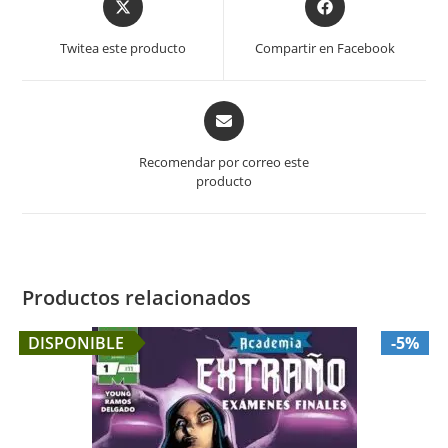
in
in
a
a
Twitea este producto
Compartir en Facebook
new
new
window
window
Opens
in
a
Recomendar por correo este
new
producto
window
Productos relacionados
DISPONIBLE
-5%