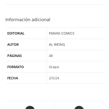
Información adicional
EDITORIAL
PANINI COMICS
AUTOR
AL WEING
PÁGINAS
48
FORMATO
Grapa
FECHA
2/5/24
Opens
Opens