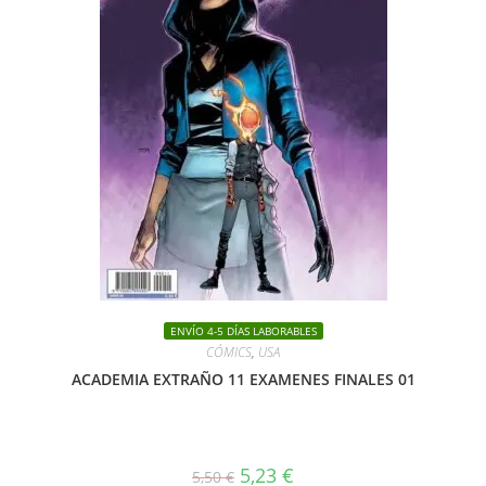
ENVÍO 4-5 DÍAS LABORABLES
CÓMICS
,
USA
ACADEMIA EXTRAÑO 11 EXAMENES FINALES 01
El
El
5,23
€
5,50
€