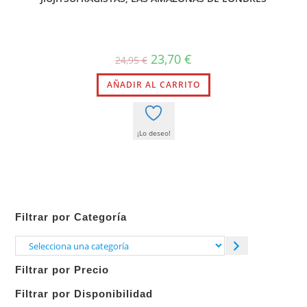
El
El
23,70
€
24,95
€
precio
precio
original
actual
AÑADIR AL CARRITO
era:
es:
24,95 €.
23,70 €.
¡Lo deseo!
Filtrar por Categoría
Selecciona
una
Filtrar por Precio
categoría
Filtrar por Disponibilidad