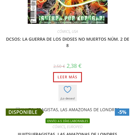
CÓMICS
,
USA
DCSOS: LA GUERRA DE LOS DIOSES NO MUERTOS NÚM. 2 DE
8
El
El
2,38
€
2,50
€
precio
precio
original
actual
LEER MÁS
era:
es:
2,50 €.
2,38 €.
¡Lo deseo!
DISPONIBLE
-5%
ENVÍO 4-5 DÍAS LABORABLES
CÓMICS
,
EUROPEO
JIUJITSUFRAGISTAS, LAS AMAZONAS DE LONDRES