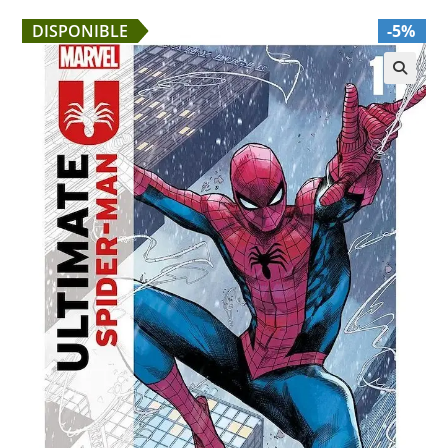
DISPONIBLE
-5%
🔍