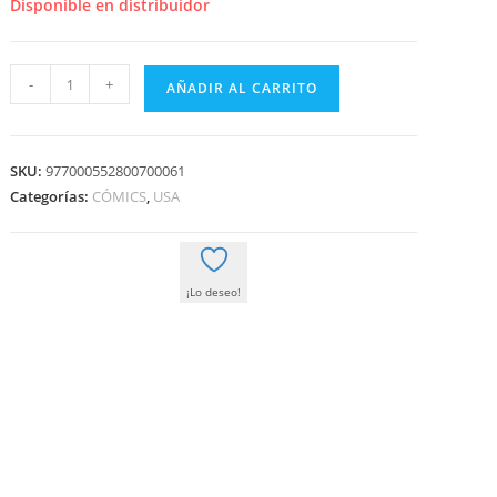
era:
es:
Disponible en distribuidor
3,30 €.
3,14 €.
VENENO
-
+
AÑADIR AL CARRITO
13
(61)
cantidad
SKU:
977000552800700061
Categorías:
CÓMICS
,
USA
¡Lo deseo!