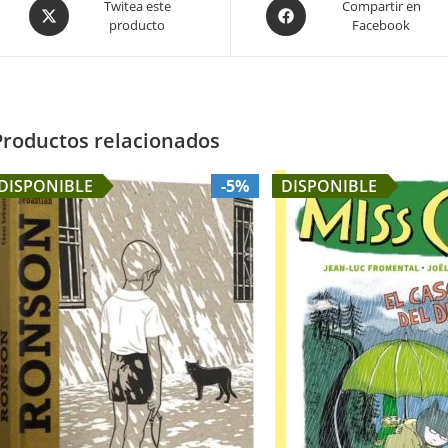
Opens
Opens
Twitea este
Compartir en
producto
Facebook
in
in
a
a
new
new
window
window
Productos relacionados
DISPONIBLE
-5%
DISPONIBLE