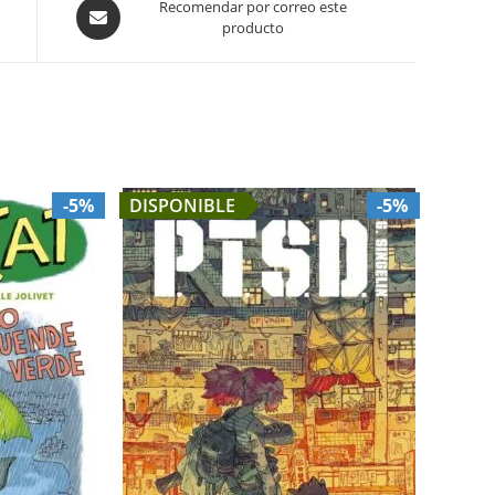
Opens
Recomendar por correo este
producto
in
a
new
window
-5%
DISPONIBLE
-5%