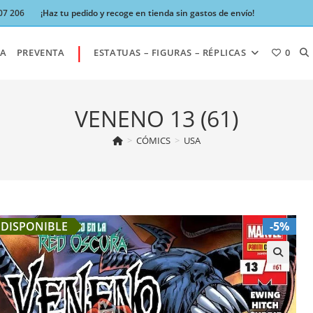
07 206
¡Haz tu pedido y recoge en tienda sin gastos de envío!
|
AL
A
PREVENTA
ESTATUAS – FIGURAS – RÉPLICAS
0
BÚ
VENENO 13 (61)
>
CÓMICS
>
USA
DE
LA
DISPONIBLE
-5%
W
🔍