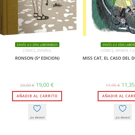
ENVÍO 4-5 DÍAS LABORABLES
ENVÍO 4-5 DÍAS LABOR
CÓMICS
,
ESPAÑOL
CÓMICS
,
INFANTIL Y J
RONSON (5ª EDICION)
MISS CAT, EL CASO DEL 
El
El
El
19,00
€
11,3
20,00
€
11,95
€
precio
precio
precio
original
actual
origina
AÑADIR AL CARRITO
era:
es:
AÑADIR AL CAR
era:
20,00 €.
19,00 €.
11,95 €
¡Lo deseo!
¡Lo deseo!