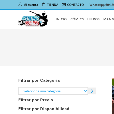
Ir
Mi cuenta
TIENDA
CONTACTO
WhatsApp 604 8
al
contenido
INICIO
CÓMICS
LIBROS
MANG
Filtrar por Categoría
Selecciona
una
Filtrar por Precio
categoría
Filtrar por Disponibilidad