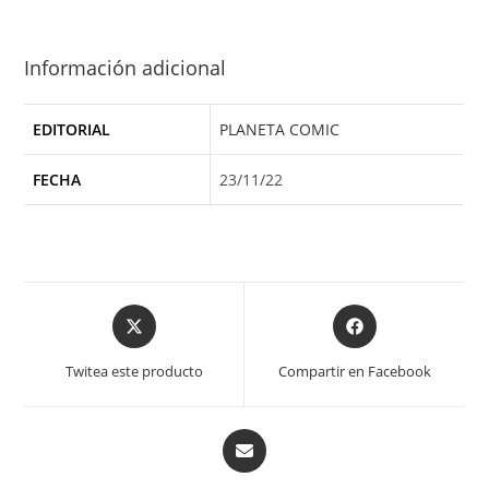
Información adicional
EDITORIAL
PLANETA COMIC
FECHA
23/11/22
Opens
Opens
in
in
a
a
Twitea este producto
Compartir en Facebook
new
new
window
window
Opens
in
a