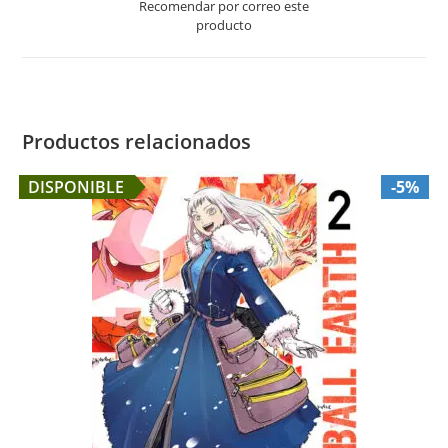
Recomendar por correo este
new
producto
window
Productos relacionados
DISPONIBLE
-5%