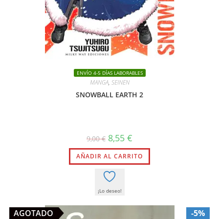
ENVÍO 4-5 DÍAS LABORABLES
MANGA
,
SEINEN
SNOWBALL EARTH 2
El
El
8,55
€
9,00
€
precio
precio
original
actual
AÑADIR AL CARRITO
era:
es:
9,00 €.
8,55 €.
¡Lo deseo!
AGOTADO
-5%