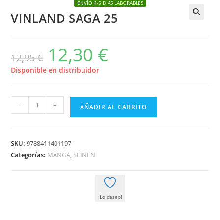
ENVÍO 4-5 DÍAS LABORABLES
VINLAND SAGA 25
🔍
12,30
€
El
El
12,95
€
precio
precio
original
actual
era:
es:
Disponible en distribuidor
12,95 €.
12,30 €.
VINLAND
-
+
AÑADIR AL CARRITO
SAGA
25
cantidad
SKU:
9788411401197
Categorías:
MANGA
,
SEINEN
¡Lo deseo!