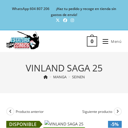
Ir
WhatsApp 604 807 206
¡Haz tu pedido y recoge en tienda sin
al
gastos de envío!
contenido
0
Menú
VINLAND SAGA 25
>
MANGA
>
SEINEN
Producto anterior
Siguiente producto
DISPONIBLE
-5%