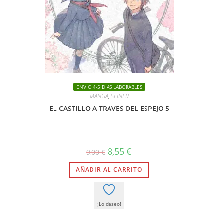
ENVÍO 4-5 DÍAS LABORABLES
MANGA
,
SEINEN
EL CASTILLO A TRAVES DEL ESPEJO 5
El
El
8,55
€
9,00
€
precio
precio
original
actual
AÑADIR AL CARRITO
era:
es:
9,00 €.
8,55 €.
¡Lo deseo!