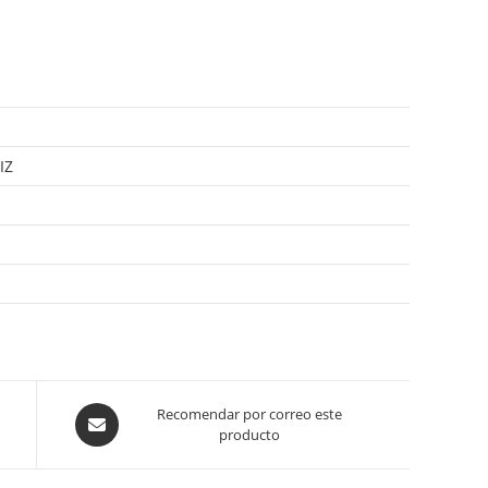
IZ
Opens
Recomendar por correo este
producto
in
a
new