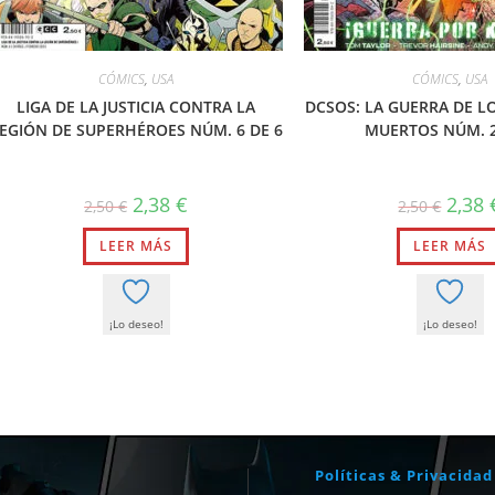
CÓMICS
,
USA
CÓMICS
,
USA
LIGA DE LA JUSTICIA CONTRA LA
DCSOS: LA GUERRA DE L
EGIÓN DE SUPERHÉROES NÚM. 6 DE 6
MUERTOS NÚM. 2
El
El
El
2,38
€
2,38
2,50
€
2,50
€
precio
precio
precio
original
actual
origin
LEER MÁS
era:
es:
LEER MÁS
era:
2,50 €.
2,38 €.
2,50 €.
¡Lo deseo!
¡Lo deseo!
Políticas & Privacidad