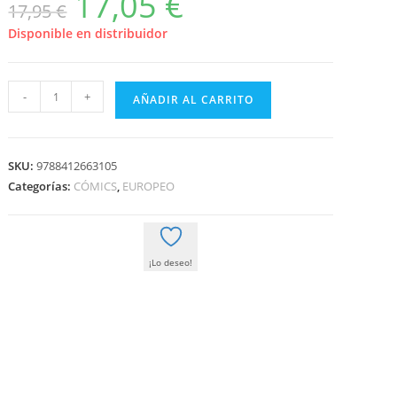
17,05
€
17,95
€
precio
precio
original
actual
era:
es:
Disponible en distribuidor
17,95 €.
17,05 €.
YURI
-
+
AÑADIR AL CARRITO
GAGARIN.
EL
ANGEL
SKU:
9788412663105
PROLETARIADO
Categorías:
CÓMICS
,
EUROPEO
cantidad
¡Lo deseo!