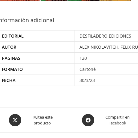
nformación adicional
EDITORIAL
DESFILADERO EDICIONES
AUTOR
ALEX NIKOLAVITCH
,
FELIX RU
PÁGINAS
120
FORMATO
Cartoné
FECHA
30/3/23
Opens
Opens
Twitea este
Compartir en
producto
Facebook
in
in
a
a
new
new