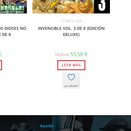
CÓMICS
,
USA
OS DIOSES NO
INVENCIBLE VOL. 3 DE 8 (EDICIÓN
 DE 8
DELUXE)
El
El
El
€
55,58
€
58,50
€
precio
precio
precio
al
actual
original
actual
es:
LEER MÁS
era:
es:
2,38 €.
58,50 €.
55,58 €.
¡Lo deseo!
Ayuda