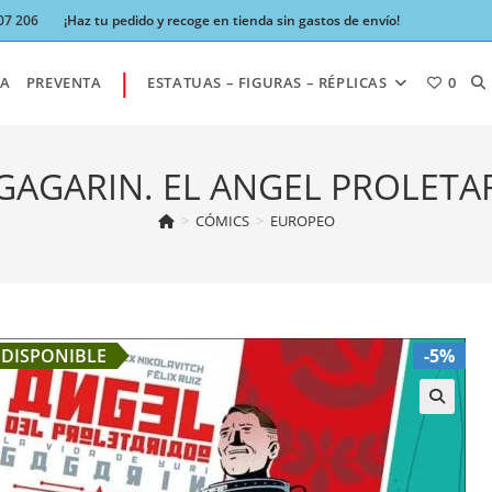
07 206
¡Haz tu pedido y recoge en tienda sin gastos de envío!
|
AL
A
PREVENTA
ESTATUAS – FIGURAS – RÉPLICAS
0
BÚ
 GAGARIN. EL ANGEL PROLETA
>
CÓMICS
>
EUROPEO
DE
LA
DISPONIBLE
-5%
W
🔍