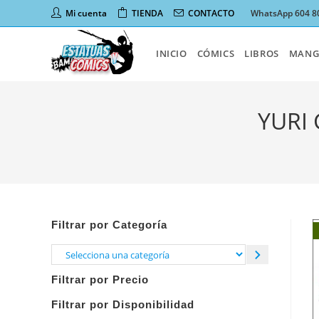
Ir
Mi cuenta
TIENDA
CONTACTO
WhatsApp 604 8
al
contenido
INICIO
CÓMICS
LIBROS
MANG
YURI
Filtrar por Categoría
Selecciona
una
Filtrar por Precio
categoría
Filtrar por Disponibilidad