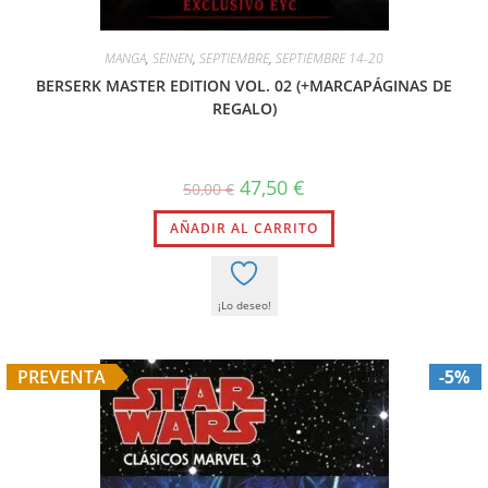
MANGA
,
SEINEN
,
SEPTIEMBRE
,
SEPTIEMBRE 14-20
BERSERK MASTER EDITION VOL. 02 (+MARCAPÁGINAS DE
REGALO)
47,50
€
50,00
€
AÑADIR AL CARRITO
¡Lo deseo!
PREVENTA
-5%