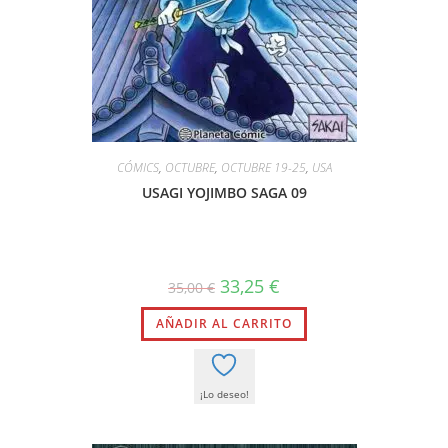
CÓMICS
,
OCTUBRE
,
OCTUBRE 19-25
,
USA
USAGI YOJIMBO SAGA 09
33,25
€
35,00
€
AÑADIR AL CARRITO
¡Lo deseo!