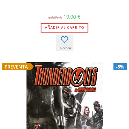
19,00
€
20,00
€
AÑADIR AL CARRITO
¡Lo deseo!
PREVENTA
-5%