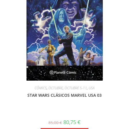
CÓMICS
,
OCTUBRE
,
OCTUBRE 5-11
,
USA
STAR WARS CLÁSICOS MARVEL USA 03
80,75
€
85,00
€