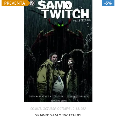
PREVENTA
-5%
CÓMICS
,
OCTUBRE
,
OCTUBRE 12-18
,
USA
SPAWN: SAM Y TWITCH 01