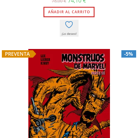
74,10
€
78,00
€
AÑADIR AL CARRITO
¡Lo deseo!
PREVENTA
-5%