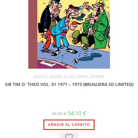
AGOSTO
,
AGOSTO 24-30
,
CÓMICS
,
ESPAÑOL
SIR TIM O´THEO VOL. 01 1971 – 1973 (BRUGUERA SD LIMITED)
54,10
€
56,95
€
AÑADIR AL CARRITO