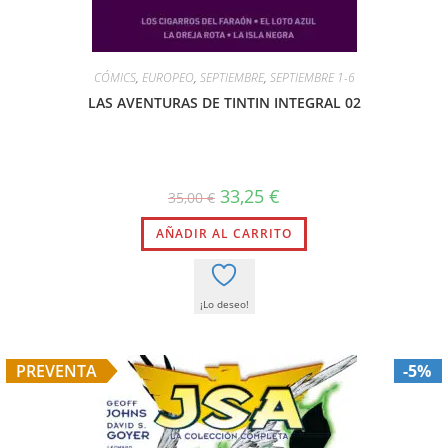
CÓMICS
,
EUROPEO
,
SEPTIEMBRE
,
SEPTIEMBRE 1-6
LAS AVENTURAS DE TINTIN INTEGRAL 02
33,25
€
35,00
€
AÑADIR AL CARRITO
¡Lo deseo!
PREVENTA
-5%