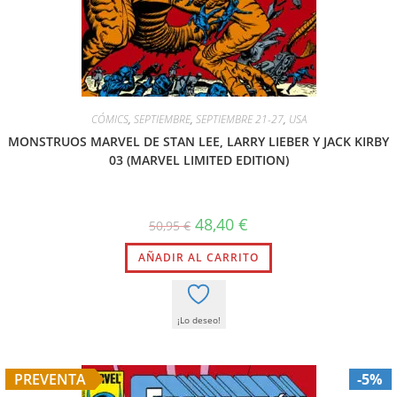
CÓMICS
,
SEPTIEMBRE
,
SEPTIEMBRE 21-27
,
USA
MONSTRUOS MARVEL DE STAN LEE, LARRY LIEBER Y JACK KIRBY
03 (MARVEL LIMITED EDITION)
48,40
€
50,95
€
AÑADIR AL CARRITO
¡Lo deseo!
PREVENTA
-5%