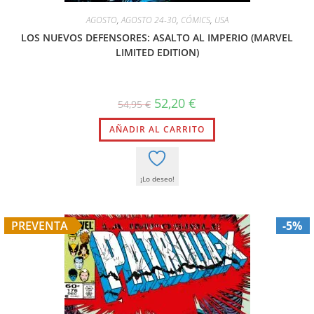
AGOSTO
,
AGOSTO 24-30
,
CÓMICS
,
USA
LOS NUEVOS DEFENSORES: ASALTO AL IMPERIO (MARVEL
LIMITED EDITION)
52,20
€
54,95
€
AÑADIR AL CARRITO
¡Lo deseo!
PREVENTA
-5%