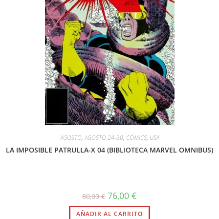
AGOSTO
,
AGOSTO 24-30
,
CÓMICS
,
USA
LA IMPOSIBLE PATRULLA-X 04 (BIBLIOTECA MARVEL OMNIBUS)
76,00
€
80,00
€
AÑADIR AL CARRITO