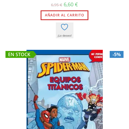
El
El
6,60
€
6,95
€
precio
precio
original
actual
AÑADIR AL CARRITO
era:
es:
6,95 €.
6,60 €.
¡Lo deseo!
EN STOCK
-5%