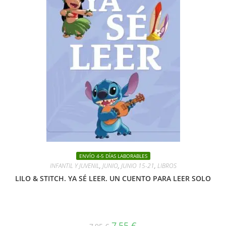
ENVÍO 4-5 DÍAS LABORABLES
INFANTIL Y JUVENIL
,
JUNIO
,
JUNIO 15-21
,
LIBROS
LILO & STITCH. YA SÉ LEER. UN CUENTO PARA LEER SOLO
El
El
7,55
€