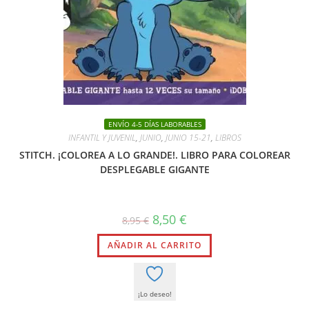
ENVÍO 4-5 DÍAS LABORABLES
INFANTIL Y JUVENIL
,
JUNIO
,
JUNIO 15-21
,
LIBROS
STITCH. ¡COLOREA A LO GRANDE!. LIBRO PARA COLOREAR
DESPLEGABLE GIGANTE
El
El
8,50
€
8,95
€
precio
precio
original
actual
AÑADIR AL CARRITO
era:
es:
8,95 €.
8,50 €.
¡Lo deseo!