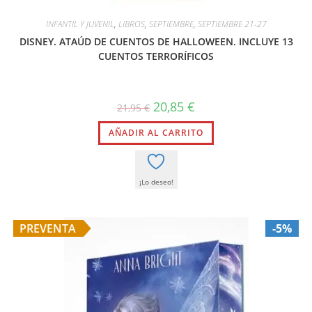
INFANTIL Y JUVENIL
,
LIBROS
,
SEPTIEMBRE
,
SEPTIEMBRE 21-27
DISNEY. ATAÚD DE CUENTOS DE HALLOWEEN. INCLUYE 13
CUENTOS TERRORÍFICOS
El
El
20,85
€
21,95
€
precio
precio
original
actual
AÑADIR AL CARRITO
era:
es:
21,95 €.
20,85 €.
¡Lo deseo!
PREVENTA
-5%