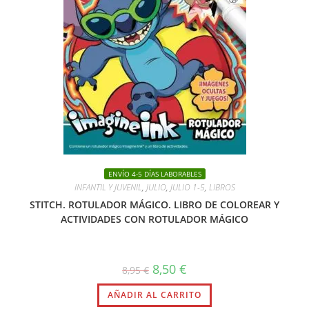
ENVÍO 4-5 DÍAS LABORABLES
INFANTIL Y JUVENIL
,
JULIO
,
JULIO 1-5
,
LIBROS
STITCH. ROTULADOR MÁGICO. LIBRO DE COLOREAR Y
ACTIVIDADES CON ROTULADOR MÁGICO
El
El
8,50
€
8,95
€
precio
precio
original
actual
AÑADIR AL CARRITO
era:
es:
8,95 €.
8,50 €.