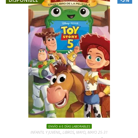
DISPONIBLE
-5%
ENVÍO 4-5 DÍAS LABORABLES
INFANTIL Y JUVENIL
,
LIBROS
,
MAYO
,
MAYO 25-31