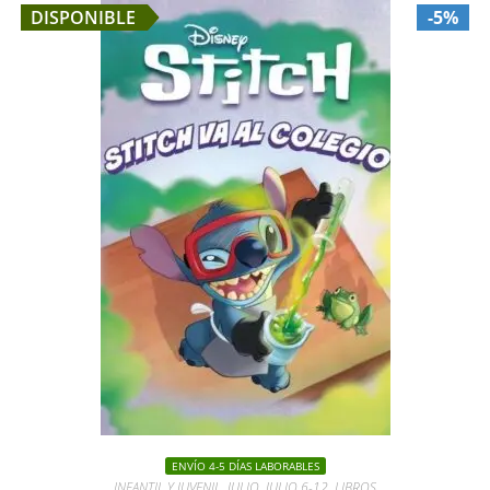
DISPONIBLE
-5%
ENVÍO 4-5 DÍAS LABORABLES
INFANTIL Y JUVENIL
,
JULIO
,
JULIO 6-12
,
LIBROS