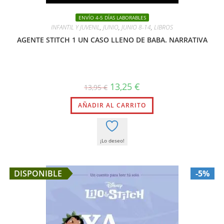
ENVÍO 4-5 DÍAS LABORABLES
INFANTIL Y JUVENIL
,
JUNIO
,
JUNIO 8-14
,
LIBROS
AGENTE STITCH 1 UN CASO LLENO DE BABA. NARRATIVA
El
El
13,25
€
13,95
€
precio
precio
original
actual
AÑADIR AL CARRITO
era:
es:
13,95 €.
13,25 €.
¡Lo deseo!
DISPONIBLE
-5%