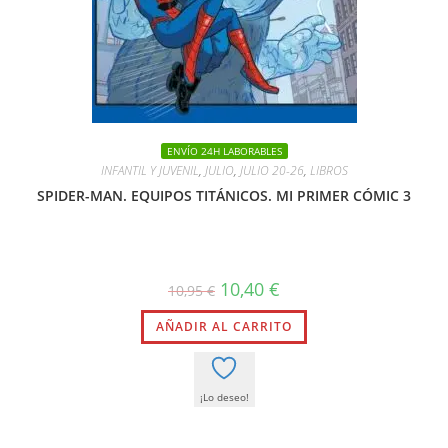
ENVÍO 24H LABORABLES
INFANTIL Y JUVENIL
,
JULIO
,
JULIO 20-26
,
LIBROS
SPIDER-MAN. EQUIPOS TITÁNICOS. MI PRIMER CÓMIC 3
El
El
10,40
€
10,95
€
precio
precio
original
actual
AÑADIR AL CARRITO
era:
es:
10,95 €.
10,40 €.
¡Lo deseo!