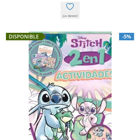
¡Lo deseo!
DISPONIBLE
-5%