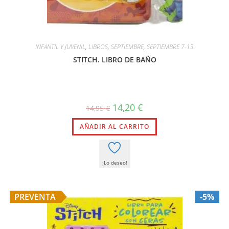
INFANTIL Y JUVENIL
,
LIBROS
,
SEPTIEMBRE
,
SEPTIEMBRE 7-13
STITCH. LIBRO DE BAÑO
El
El
14,20
€
14,95
€
precio
precio
original
actual
AÑADIR AL CARRITO
era:
es:
14,95 €.
14,20 €.
¡Lo deseo!
PREVENTA
-5%