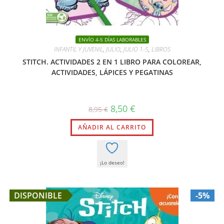
ENVÍO 4-5 DÍAS LABORABLES
INFANTIL Y JUVENIL
,
JULIO
,
JULIO 1-5
,
LIBROS
STITCH. ACTIVIDADES 2 EN 1 LIBRO PARA COLOREAR,
ACTIVIDADES, LÁPICES Y PEGATINAS
El
El
8,50
€
8,95
€
precio
precio
original
actual
AÑADIR AL CARRITO
era:
es:
8,95 €.
8,50 €.
¡Lo deseo!
DISPONIBLE
-5%