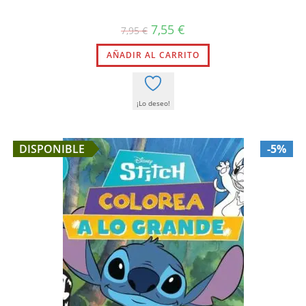
El
El
7,55
€
7,95
€
precio
precio
original
actual
AÑADIR AL CARRITO
era:
es:
7,95 €.
7,55 €.
¡Lo deseo!
DISPONIBLE
-5%