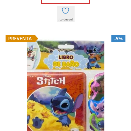
20,95 €.
19,90 €.
¡Lo deseo!
PREVENTA
-5%