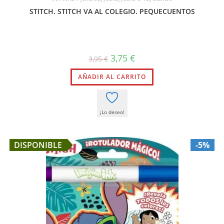
STITCH. STITCH VA AL COLEGIO. PEQUECUENTOS
El
El
3,75
€
3,95
€
precio
precio
original
actual
AÑADIR AL CARRITO
era:
es:
3,95 €.
3,75 €.
¡Lo deseo!
DISPONIBLE
-5%