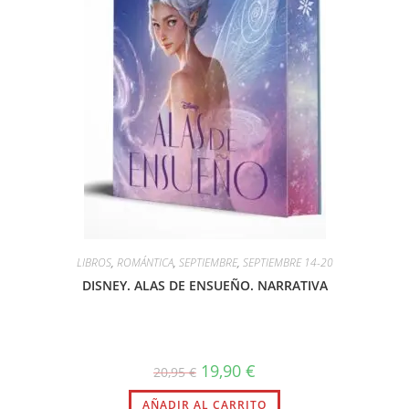
LIBROS
,
ROMÁNTICA
,
SEPTIEMBRE
,
SEPTIEMBRE 14-20
DISNEY. ALAS DE ENSUEÑO. NARRATIVA
El
El
19,90
€
20,95
€
precio
precio
original
actual
AÑADIR AL CARRITO
era:
es: