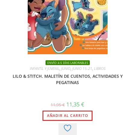
ENVÍO 4-5 DÍAS LABORABLES
INFANTIL Y JUVENIL
,
JUNIO
,
JUNIO 15-21
,
LIBROS
LILO & STITCH. MALETÍN DE CUENTOS, ACTIVIDADES Y
PEGATINAS
El
El
11,35
€
11,95
€
precio
precio
original
actual
AÑADIR AL CARRITO
era:
es:
11,95 €.
11,35 €.