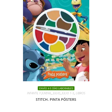
ENVÍO 4-5 DÍAS LABORABLES
INFANTIL Y JUVENIL
,
JULIO
,
JULIO 1-5
,
LIBROS
STITCH. PINTA PÓSTERS