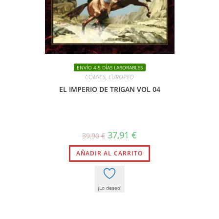
ENVÍO 4-5 DÍAS LABORABLES
CÓMICS
,
EUROPEO
EL IMPERIO DE TRIGAN VOL 04
El
El
37,91
€
39,90
€
precio
precio
original
actual
AÑADIR AL CARRITO
era:
es:
39,90 €.
37,91 €.
¡Lo deseo!