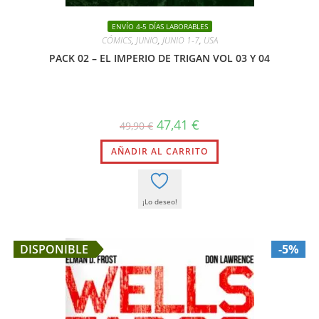
ENVÍO 4-5 DÍAS LABORABLES
CÓMICS
,
JUNIO
,
JUNIO 1-7
,
USA
PACK 02 – EL IMPERIO DE TRIGAN VOL 03 Y 04
El
El
47,41
€
49,90
€
precio
precio
original
actual
AÑADIR AL CARRITO
era:
es:
49,90 €.
47,41 €.
¡Lo deseo!
DISPONIBLE
-5%