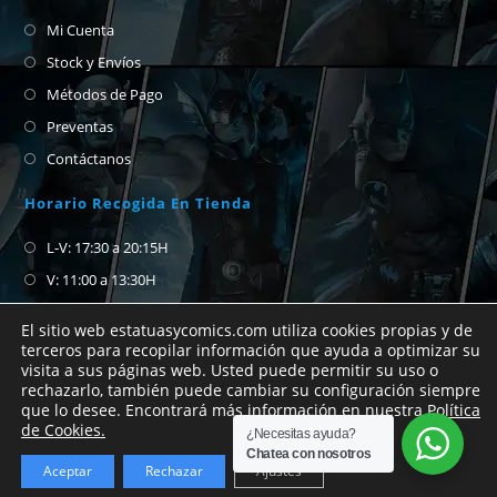
Mi Cuenta
Stock y Envíos
Métodos de Pago
Preventas
Contáctanos
Horario Recogida En Tienda
L-V: 17:30 a 20:15H
V: 11:00 a 13:30H
S-D: Cerrado
El sitio web estatuasycomics.com utiliza cookies propias y de
terceros para recopilar información que ayuda a optimizar su
visita a sus páginas web. Usted puede permitir su uso o
Si no encuentras el cómic que buscas no
rechazarlo, también puede cambiar su configuración siempre
que lo desee. Encontrará más información en nuestra
Política
dudes en abrirnos un chat de whatsapp para
de Cookies.
¿Necesitas ayuda?
preguntar.
Chatea con nosotros
Aceptar
Rechazar
Ajustes
Descartar
Copyright Estatuas y Cómics 2026