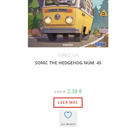
CÓMICS
,
USA
SONIC THE HEDGEHOG NÚM. 45
El
El
2,38
€
2,50
€
precio
precio
original
actual
LEER MÁS
era:
es:
2,50 €.
2,38 €.
¡Lo deseo!