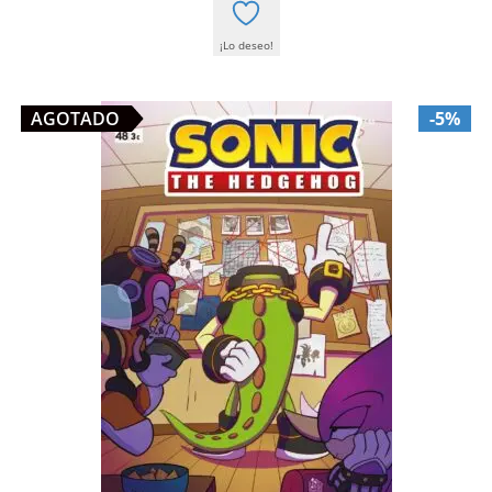
¡Lo deseo!
AGOTADO
-5%