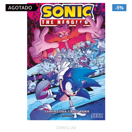
AGOTADO
-5%
CÓMICS
,
USA