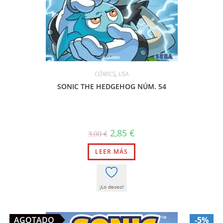
CÓMICS
,
USA
SONIC THE HEDGEHOG NÚM. 54
El
El
2,85
€
3,00
€
precio
precio
original
actual
LEER MÁS
era:
es:
3,00 €.
2,85 €.
¡Lo deseo!
AGOTADO
-5%