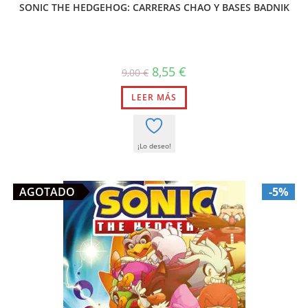
SONIC THE HEDGEHOG: CARRERAS CHAO Y BASES BADNIK
El
El
8,55
€
9,00
€
precio
precio
original
actual
LEER MÁS
era:
es:
9,00 €.
8,55 €.
¡Lo deseo!
AGOTADO
-5%