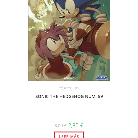
CÓMICS
,
USA
SONIC THE HEDGEHOG NÚM. 59
El
El
2,85
€
3,00
€
precio
precio
original
actual
LEER MÁS
era:
es: