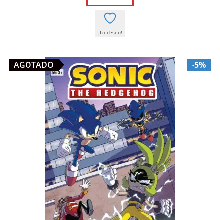
3,00 €.
2,85 €.
¡Lo deseo!
AGOTADO
-5%