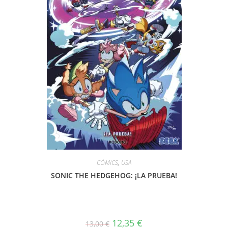
CÓMICS
,
USA
SONIC THE HEDGEHOG: ¡LA PRUEBA!
El
El
12,35
€
13,00
€