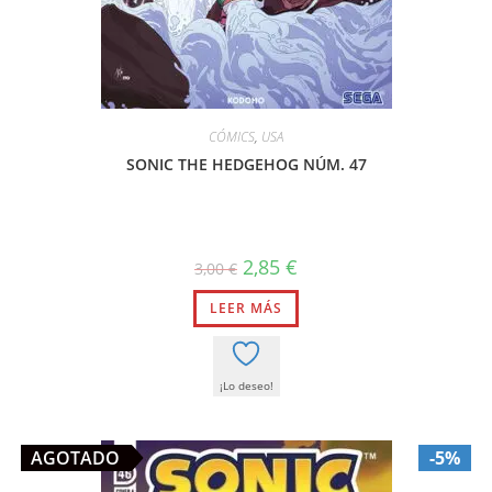
CÓMICS
,
USA
SONIC THE HEDGEHOG NÚM. 47
El
El
2,85
€
3,00
€
precio
precio
original
actual
LEER MÁS
era:
es:
3,00 €.
2,85 €.
¡Lo deseo!
AGOTADO
-5%