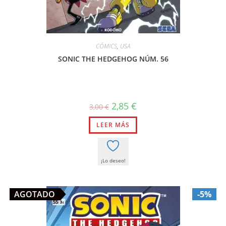
CÓMICS
,
USA
SONIC THE HEDGEHOG NÚM. 56
El
El
2,85
€
3,00
€
precio
precio
original
actual
LEER MÁS
era:
es:
3,00 €.
2,85 €.
¡Lo deseo!
AGOTADO
-5%