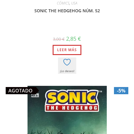
CÓMICS
,
USA
SONIC THE HEDGEHOG NÚM. 52
El
El
2,85
€
3,00
€
precio
precio
original
actual
LEER MÁS
era:
es:
3,00 €.
2,85 €.
¡Lo deseo!
AGOTADO
-5%