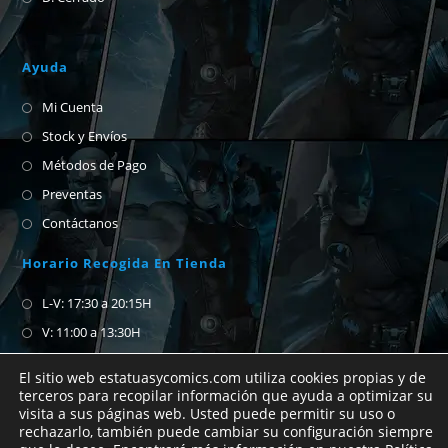
Ayuda
Mi Cuenta
Stock y Envíos
Métodos de Pago
Preventas
Contáctanos
Horario Recogida En Tienda
L-V: 17:30 a 20:15H
V: 11:00 a 13:30H
S-D: Cerrado
El sitio web estatuasycomics.com utiliza cookies propias y de
terceros para recopilar información que ayuda a optimizar su
visita a sus páginas web. Usted puede permitir su uso o
Si no encuentras el cómic que buscas no
rechazarlo, también puede cambiar su configuración siempre