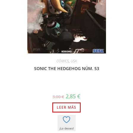
CÓMICS
,
USA
SONIC THE HEDGEHOG NÚM. 53
El
El
2,85
€
3,00
€
precio
precio
original
actual
LEER MÁS
era:
es:
3,00 €.
2,85 €.
¡Lo deseo!