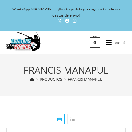
Ir
WhatsApp 604 807 206
¡Haz tu pedido y recoge en tienda sin
al
gastos de envío!
contenido
0
Menú
FRANCIS MANAPUL
>
PRODUCTOS
>
FRANCIS MANAPUL