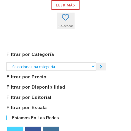
original
actual
LEER MÁS
era:
es:
34,00 €.
32,30 €.
¡Lo deseo!
Filtrar por Categoría
Selecciona
una
Filtrar por Precio
categoría
Filtrar por Disponibilidad
Filtrar por Editorial
Filtrar por Escala
Estamos En Las Redes