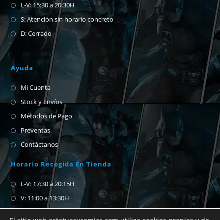
L-V: 15:30 a 20:30H
S: Atención sin horario concreto
D: Cerrado
Ayuda
Mi Cuenta
Stock y Envíos
Métodos de Pago
Preventas
Contáctanos
Horario Recogida En Tienda
L-V: 17:30 a 20:15H
V: 11:00 a 13:30H
S-D: Cerrado