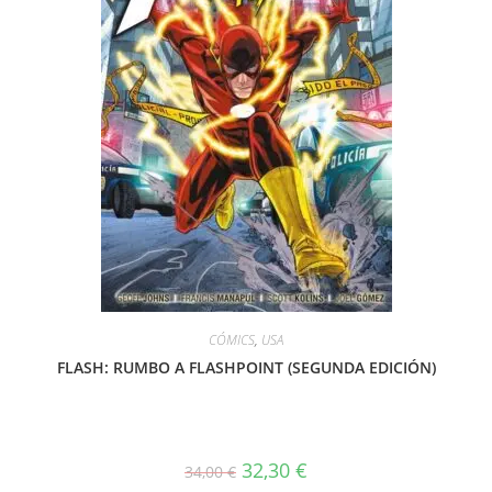
CÓMICS
,
USA
FLASH: RUMBO A FLASHPOINT (SEGUNDA EDICIÓN)
El
El
32,30
€
34,00
€
precio
precio