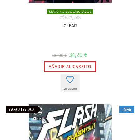
ENVÍO 4-5 DÍAS LABORABLES
CÓMICS
,
USA
CLEAR
El
El
34,20
€
36,00
€
precio
precio
original
actual
AÑADIR AL CARRITO
era:
es:
36,00 €.
34,20 €.
¡Lo deseo!
AGOTADO
-5%