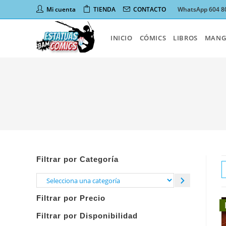
Ir
Mi cuenta
TIENDA
CONTACTO
WhatsApp 604 8
al
contenido
INICIO
CÓMICS
LIBROS
MANG
Filtrar por Categoría
Selecciona
una
Filtrar por Precio
categoría
Filtrar por Disponibilidad