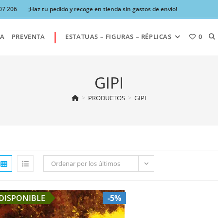
07 206
¡Haz tu pedido y recoge en tienda sin gastos de envío!
|
AL
A
PREVENTA
ESTATUAS – FIGURAS – RÉPLICAS
0
BÚ
GIPI
>
PRODUCTOS
>
GIPI
DE
LA
Ordenar por los últimos
W
DISPONIBLE
-5%