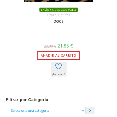
ENVÍO 4-5 DÍAS LABORABLES
CÓMICS
,
EUROPEO
DOCE
El
El
21,85
€
23,00
€
precio
precio
original
actual
AÑADIR AL CARRITO
era:
es:
23,00 €.
21,85 €.
¡Lo deseo!
Filtrar por Categoría
Selecciona
una