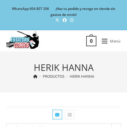
Ir
WhatsApp 604 807 206
¡Haz tu pedido y recoge en tienda sin
al
gastos de envío!
contenido
0
Menú
HERIK HANNA
>
PRODUCTOS
>
HERIK HANNA